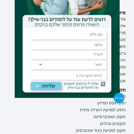
מידע וסיוע
תחומי לימוד
צור קשר
תואר ראשון
אינ-בר מידע אישי לסטודנט
תואר שני
פנייה למנהל האתר
תואר שלישי
מכרזים
מכינות
משרות בבר-אילן
תוכניות העשרה
ביטחון ובטיחות
תעודת הוראה
חירום ועזרה ראשונה
מוקד בקרה לדיווחים
אגף התקשוב
אגף התפעול
תקנות וביקורת
מבקר האוניברסיטה
חוק חופש המידע
החוק למניעת הטרדה מינית
תקנון האוניברסיטה
תקנונים ונהלים
תקנון למניעת ניגוד אינטרסים