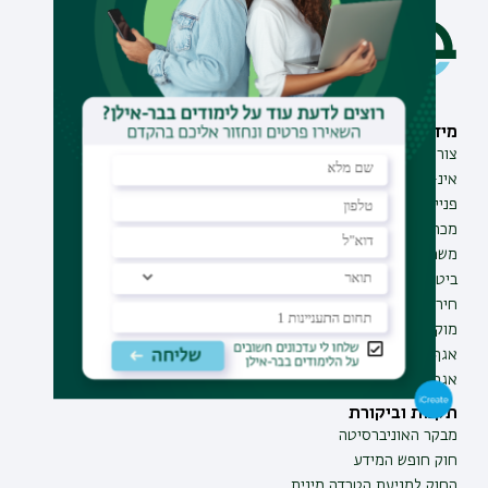
מידע וסיוע
תחומי לימוד
צור קשר
תואר ראשון
אינ-בר מידע אישי לסטודנט
תואר שני
פנייה למנהל האתר
תואר שלישי
מכרזים
מכינות
משרות בבר-אילן
תוכניות העשרה
ביטחון ובטיחות
תעודת הוראה
חירום ועזרה ראשונה
מוקד בקרה לדיווחים
אגף התקשוב
אגף התפעול
תקנות וביקורת
מבקר האוניברסיטה
חוק חופש המידע
החוק למניעת הטרדה מינית