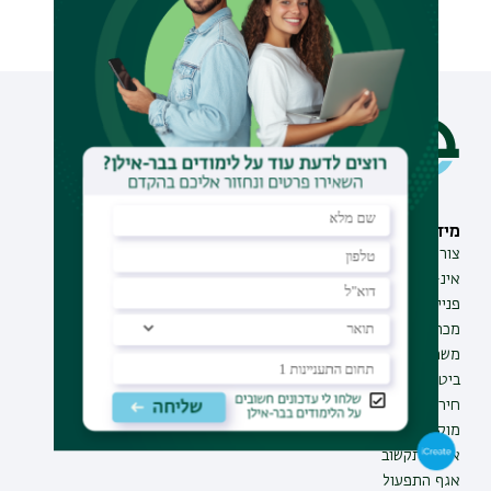
מידע וסיוע
תחומי לימוד
צור קשר
תואר ראשון
אינ-בר מידע אישי לסטודנט
תואר שני
פנייה למנהל האתר
תואר שלישי
מכרזים
מכינות
משרות בבר-אילן
תוכניות העשרה
ביטחון ובטיחות
תעודת הוראה
חירום ועזרה ראשונה
מוקד בקרה לדיווחים
אגף התקשוב
אגף התפעול