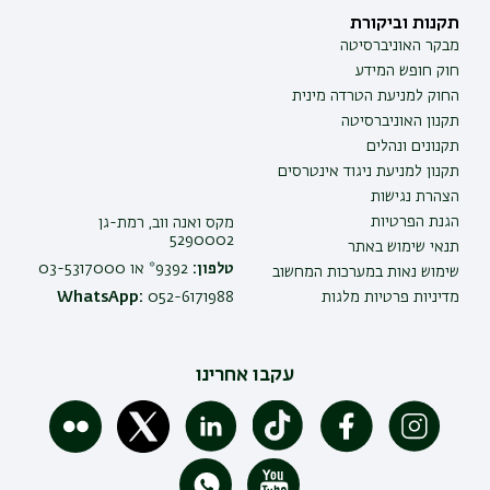
תקנות וביקורת
מבקר האוניברסיטה
חוק חופש המידע
החוק למניעת הטרדה מינית
תקנון האוניברסיטה
תקנונים ונהלים
תקנון למניעת ניגוד אינטרסים
הצהרת נגישות
הגנת הפרטיות
מקס ואנה ווב, רמת-גן
5290002
תנאי שימוש באתר
טלפון:
9392* או 03-5317000
שימוש נאות במערכות המחשוב
מדיניות פרטיות מלגות
052-6171988
WhatsApp:
עקבו אחרינו