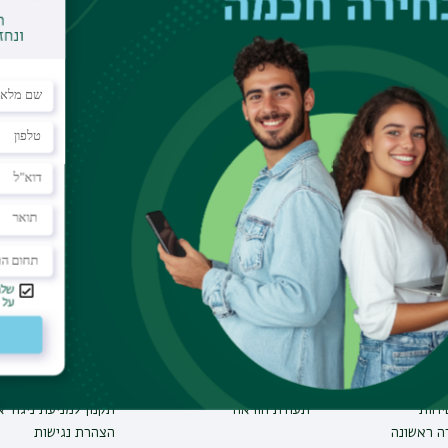
וע
תחומי לימוד
תקנות וביקורת
תואר ראשון
מבקר האוניברסיטה
ע אישי לסטודנט
תואר שני
חוק חופש המידע
הל האתר
תואר שלישי
החוק למניעת הטרדה 
מכינות
תקנון האוניברסיטה
-אילן
תוכניות העשרה
תקנונים ונהלים
יחות
תעודת הוראה
תקנון למניעת ניגוד 
ה ראשונה
הצהרת נגישות