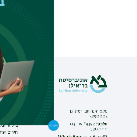
מידע וסי
צור קשר
אינ-בר מיד
פנייה למנ
מקס ואנה ווב, רמת-גן
מכרזים
5290002
משרות בבר
טלפון:
9392* או 03-
ביטחון ובט
5317000
חירום ועזר
WhatsApp:
052-6171988