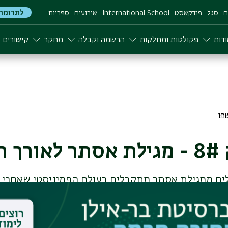
לתרומה
ם
סגל
פודקאסט
International School
אירועים
ספריות
דות
פקולטות ומחלקות
הרשמה וקבלה
מחקר
קישורים
רות
וב, חוקרת במחלקה לספרות משווה מדברת על ההשפעות
ת לאורך הדורות.