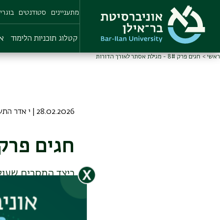
Skip
מתעניינים
סטודנטים
בוגרי
to
main
content
קטלוג תוכניות הלימוד
או
ראשי
חגים פרק 8# - מגילת אסתר לאורך הדורות
28.02.2026 | י אדר התשפו
חגים פרק 8# - מגילת אסתר לאורך הדו
TOO? חנה דמט
על יצירות ספרותיו