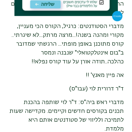
הרוחניים של סגל התכנית והסטודנטים עשירים
לאין שיעור בגללו.
מדברי הסטודנטים: כרגיל, הקורס הכי מעניין,
מקורי ומהנה בשנה!...מרצה מרתק...לא שיגרתי..
קורס מתוכנן באופן מופתי... הרגשתי שמדובר
ב"בום אינטלקטואלי" שנבנה ונמסר
כהלכה..תודה אורן על עוד קורס נפלא!!
אה פיין מאנץ' !!
ד"ר דרורית לוי (עבו"ס)
מדברי ראש ביה"ס: ד"ר לוי שותפה בהכנת
תכנים בקורסים חדשים וקיימים. מקדישה שעות
לתמיכה ולליווי של סטודנטים אותם היא
מלמדת.