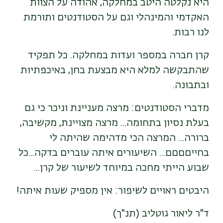
היא נקלטה היטב במחלקה, אהודה על הצוות
האקדמי והמינהלי וגם על הסטודנטים ותורמת
לנו רבות.
קרן חברה במספר ועדות במחלקה. כל תפקיד
שהתבקשה למלא היא מבצעת בחן, באיכפתיות
ובתבונה.
מדברי הסטודנטים: מרצה מעניינת וניכר כי גם
בעלת נסיון בתחומה... מרצה מצויינת, מקשיבה,
ברורה... המרצה הכי מדהימה שהיתה לי
בחייםםםם... השיעורים איתה עוברים בדקה...כל
שבוע הייתי מחכה במיוחד לשיעור של קרן...
היבטים ראויים לשיפור: אין מספיק שעות איתה!
ד"ר ליאור גוטליב (תנ"ך)