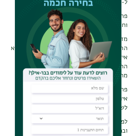
ל-ש-מ-ר!!!
פרופ' אורן הרמן (התכנית למדע, טכנולוגיה
וחברה)
מדברי ראש התכנית: פרופ' הרמן נערץ כראש
התכנית שלנו ע"י הסטודנטים והסגל כאחד. הוא
איש חינוך למופת, מרצה בחסד ומנחה מצטיין.
ההשקעה של פרופ' הרמן בהכנת הקורסים
מרשימה.
פרופ' הרמן הוא מרצה מעולה משום שהוא
אינטלקטואל יוצא דופן ובלתי שגרתי שמוכן
לשתף סטודנטים בעולמו הרוחני.
לפרופ' הרמן יש קסם בלהט האינטלקטואלי
ובחריפות שכלו, שמעורר השראה והחיים