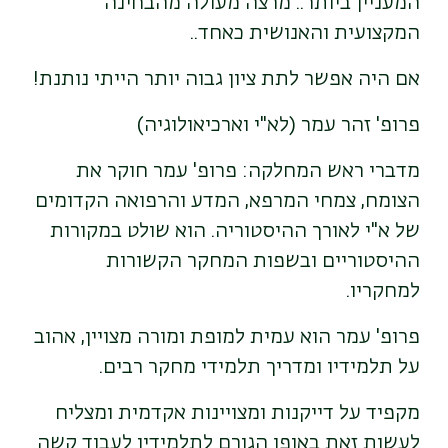
המעניין ביותר.. מרצה מעולה מהבחינה
המקצועית והאנושית כאחד..
אם היה אפשר לתת ציון גבוה יותר הייתי נותנת!
פרופ' זהר עמר (לא"י וארכיאולוגיה)
מדברי ראש המחלקה: פרופ' עמר חוקר את
הצומח, צמחי המרפא, המדע והרפואה הקדומים
של א"י לאורך ההיסטוריה. הוא שולט במקורות
ההיסטוריים ובשפות המחקר הקשורות
למחקריו.
פרופ' עמר הוא עמית למופת ומורה מצויין, אהוב
על תלמידיו ומדריך תלמידי מחקר רבים.
מקפיד על דייקנות ומצויינות אקדמית ומצליח
לעשות זאת באופן הגורם לתלמידיו לעבוד קשה