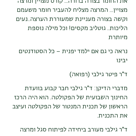
את החומר בצורה ברורה... קורס מצויין ומרצה
מצויין... המרצה מצליח להעביר חומר משעמם
וקשה בצורה מעניינת שמעוררת הערצה..נעים
הליכות.. גוטליב מקסים! וכל מילה נוספת
מיותרת
נראה כי גם אם ילמד יפנית – כל הסטודנטים
יבינו
ד"ר פיטר גילבי (רפואה)
מדברי הדיקן: ד"ר גילבי חבר קבוע בוועדת
החינוך השבועית של הפקולטה. הוא היה הרכז
הראשון של תכנית המנטור של הפקולטה ועיצב
את התכנית.
ד"ר גילבי מעורב ביחידה לפיתוח סגל ומרצה