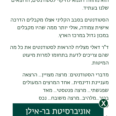
הוא מהווה דוגמא לחיקוי לסטודנטים, הרופאים
שלנו בעתיד.
הסטודנטים בסבב הקליני אצלו מקבלים הדרכה
אישית צמודה, אולי יותר ממה שהיו מקבלים
במכון גדול במרכז הארץ.
ד"ר דאלי מצליח להראות לסטודנטים את כל מה
שהם צריכים לדעת בתחומו למרות מיעוט
המיטות.
מדברי הסטודנטים: מרצה מצויין... הרצאה
מעניינת ודינמית.. אחד המרצים המעולים
שפגשתי... מרצה פנטסטי... מאד
ברור...מלהיב...מרצה משובח... נכס
לפקולטה...שרק יירבו רופאים כמוהו...