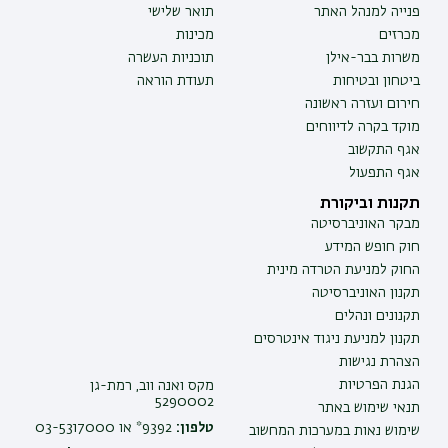
פנייה למנהל האתר
תואר שלישי
מכרזים
מכינות
משרות בבר-אילן
תוכניות העשרה
ביטחון ובטיחות
תעודת הוראה
חירום ועזרה ראשונה
מוקד בקרה לדיווחים
אגף התקשוב
אגף התפעול
תקנות וביקורת
מבקר האוניברסיטה
חוק חופש המידע
החוק למניעת הטרדה מינית
תקנון האוניברסיטה
תקנונים ונהלים
תקנון למניעת ניגוד אינטרסים
הצהרת נגישות
הגנת הפרטיות
מקס ואנה ווב, רמת-גן
5290002
תנאי שימוש באתר
טלפון:
9392* או 03-5317000
שימוש נאות במערכות המחשוב