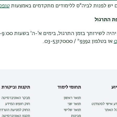
יש לפנות לביה"ס ללימודים מתקדמים באמצעות
טופס
ת התרגול
ה לשירותך בזמן התרגול, בימים א'-ה' בשעות 17:00-9:00
או בטלפון 9392* / 03-5317000.
וע
תחומי לימוד
תקנות וביקורת
תואר ראשון
מבקר האוניברסיטה
ע אישי לסטודנט
תואר שני
חוק חופש המידע
הל האתר
תואר שלישי
החוק למניעת הטרדה 
מכינות
תקנון האוניברסיטה