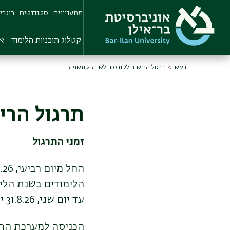
Skip
מתעניינים
סטודנטים
בוגרי
to
main
content
קטלוג תוכניות הלימוד
או
ראשי
תרגול הרישום לקורסים לשנה"ל תשפ"ז
תרגול הרי
זמני התרגול
הלימודים בשנת הלימודים ת
עד יום שני, 31.8.26 יח' אלול בחצות (ברציפות).
הכניסה למערכת התר