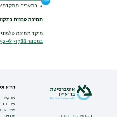
בתארים מתקדמים 
תמיכה טכנית בתקופ
מוקד תמיכה טלפוני יהי
במספר 052-6171988
מידע וסי
צור קשר
אינ-בר מיד
פנייה למנ
מקס ואנה ווב, רמת-גן
מכרזים