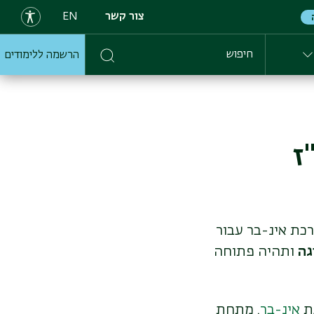
צור קשר
EN
הרשמה ללימודים
חיפוש
ז
ים במערכת אינ-בר עבור
גה
ותהיה פתוחה
כת
אינ-בר
. מתחת