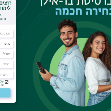
ך הרישום.
ורסים וקיומם
 לקיים את שנת הלימודים האקדמית, המגמות והקורס
עוניה השונים. עם זאת, שומרת לעצמה האוניברסיטה 
 קורסים, לשנות שיבוץ המרצים בקורסים ולהכניס שינוי
ים – וידוא מסלול הלימודים במערכת
א שהנך רשומ/ה למסלול הלימודים שברצונך ללמוד. ניתן
מערכת
אינ-בר
>> מידע למועמד >> הרשמה והחלטה >>
רצונך לשנות לעדיפות אחרת שהתקבלת אליה:
לפנות למדור קבלת תלמידים באמצעות
טופס פנייה