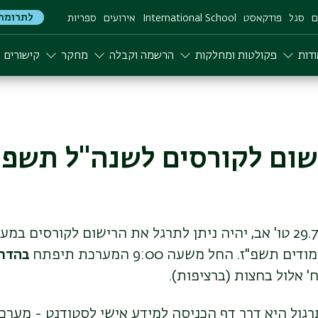
לתרומה
ם
סגל
פודקאסט
International School
אירועים
ספריות
דות
פקולטות ומחלקות
הרשמה וקבלה
מחקר
קישורים
שום לקורסים לשנה"ל תשפ"
החל מיום רביעי, 29.7.26 טו' אב, יהיה ניתן לתרגל את הרישום לקורס
שפ"ז. החל משעה 9:00 המערכת תיפתח
בהדר
גול היא דרך דף הכניסה למידע אישי לסטודנט - מער