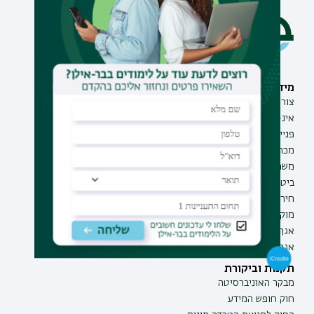
מידע וסיוע
תחומי לימוד
צור קשר
תואר ראשון
אינ-בר מידע אישי לסטודנט
תואר שני
פנייה למנהל האתר
תואר שלישי
מכרזים
מכינות
משרות בבר-אילן
תוכניות העשרה
ביטחון ובטיחות
תעודת הוראה
חירום ועזרה ראשונה
מוקד בקרה לדיווחים
אגף התקשוב
אגף התפעול
תקנות וביקורת
מבקר האוניברסיטה
חוק חופש המידע