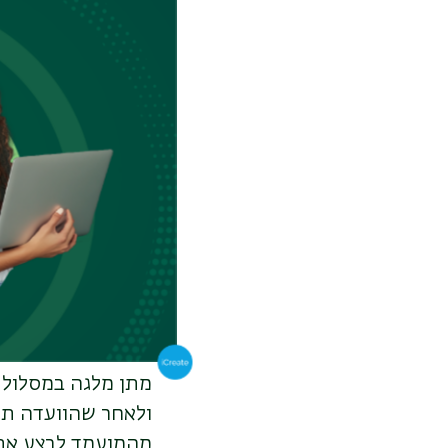
ולא יאוחר מחצי ש
למעלה מחמש
שנים ממועד קבלת 
יכללו במניין השנים
במסגרת תכנית זו ל
(מדרגת מרצה או דר
.
ההשתלמות תתקיים 
ההשתלמות תתמקד 
במשך תקופת ההשתל
בה הוא משתלם.
המסלול המשולב:
מתן מלגה במסלול 
ולאחר שהוועדה תשת
מהמועמד לבצע את 