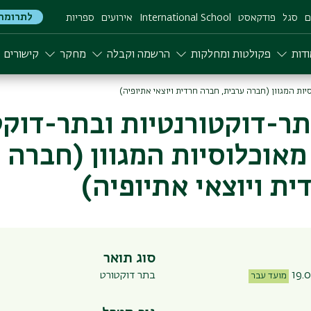
לתרומה
ם
סגל
פודקאסט
International School
אירועים
ספריות
דות
פקולטות ומחלקות
הרשמה וקבלה
מחקר
קישורים
ות המגוון (חברה ערבית, חברה חרדית ויוצאי אתיופיה)
תר-דוקטורנטיות ובתר-דוקט
מאוכלוסיות המגוון (חברה 
ת ויוצאי אתיופיה)
סוג תואר
בתר דוקטורט
מועד עבר