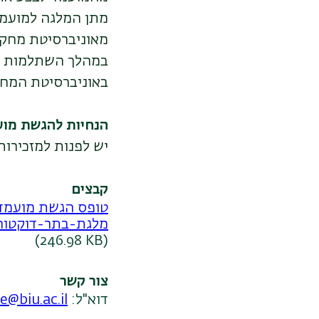
מתן המלגה למועמד
מאוניברסיטת מחקר
במהלך השתלמות ה
באוניברסיטת המחק
הנחיות להגשת מו
יש לפנות למזכירו
קבצים
טופס הגשת מועמדות בתר
מלגת-בתר-דוקטורנ
(246.98 KB)
צור קשר
דוא"ל:
e@biu.ac.il