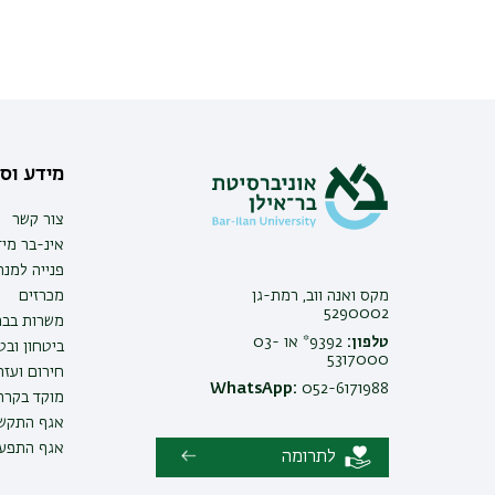
מידע וסי
צור קשר
אינ-בר מיד
פנייה למנ
מקס ואנה ווב, רמת-גן
מכרזים
5290002
משרות בבר
טלפון:
9392* או 03-
ביטחון ובט
5317000
חירום ועזר
WhatsApp:
052-6171988
מוקד בקרה 
אגף התקשו
אגף התפעו
לתרומה