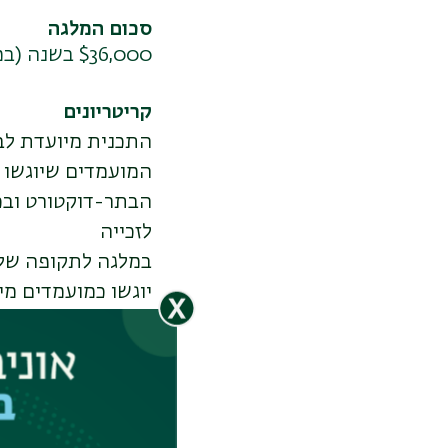
סכום המלגה
$36,000 בשנה (במחירי תשפ"ז), למשך שנתיים
קריטריונים
התכנית מיועדת לב
המועמדים שיוגשו ע
הבתר-דוקטורט ובכ
לזכייה
במלגה לתקופה של
יוגשו כמועמדים מ
בתהליך קבלה להשת
השולח או כל
מלגת בתר דוקטורט
יש לפרט באילו מלג
על המועמדים לקבל