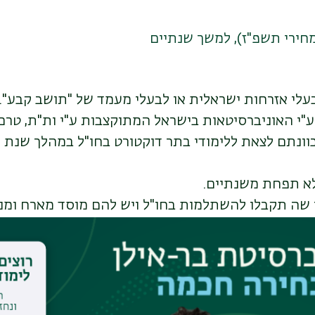
עלי אזרחות ישראלית או לבעלי מעמד של "תושב קבע".
"י האוניברסיטאות בישראל המתוקצבות ע"י ות"ת, טרם 
וונתם לצאת ללימודי בתר דוקטורט בחו"ל במהלך שנת 
א תפחת משנתיים.
י שה תקבלו להשתלמות בחו"ל ויש להם מוסד מארח ומנ
למות. וזכו או צפויים לקבל מלגת קיום מהמוסד הקולט
 אחרת.
ות זכה המועמד או הגיש מועמדות וטרם קיבל תשובה.
 את הזכאות לתואר השלישי שלהם עד מועד היציאה ל