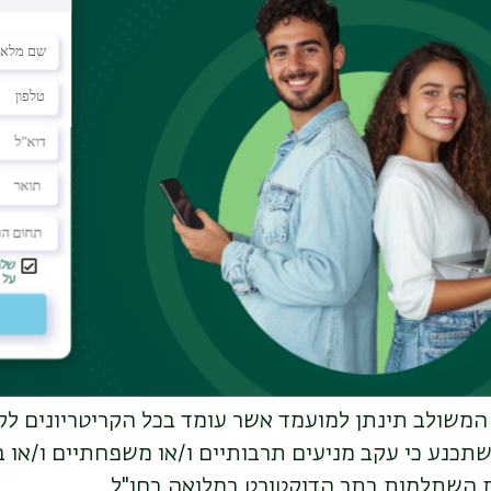
נה לאחר היציאה להשתלמות או שביום היציאה להשתלמ
הזכאות לתואר השלישי שלהם (חופשות לידה באורך של
). המלגות מיועדות לכלל הדוקטורנטים מאוכלוסיות המגו
א יוגשו מועמדים אשר היו בעבר בעלי מינוי כחברי סגל 
גה מקבילה ומעלה), במסלול הרגיל, במוסד אקדמי כלשה
באחת מהאוניברסיטאות המובילות בעולם.
בפעילות מחקרית בתחומו המדעי של המועמד.
מות יקדיש המלגאי את מלוא זמנו לפעילות האקדמית
המשולב תינתן למועמד אשר עומד בכל הקריטריונים ל
כנע כי עקב מניעים תרבותיים ו/או משפחתיים ו/או בר
השתלמות בתר הדוקטורט במלואה בחו"ל .