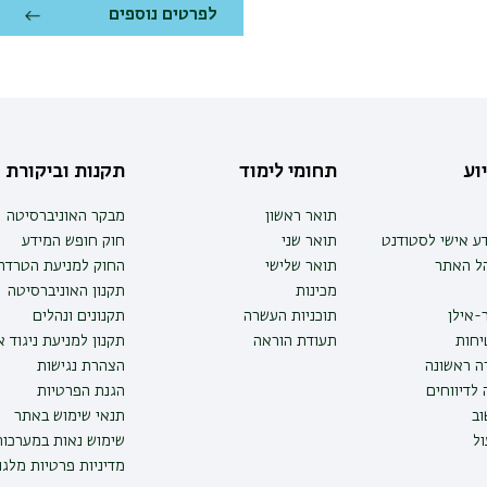
לפרטים נוספים
וע
תחומי לימוד
תקנות וביקורת
תואר ראשון
מבקר האוניברסיטה
ע אישי לסטודנט
תואר שני
חוק חופש המידע
הל האתר
תואר שלישי
החוק למניעת הטרדה 
מכינות
תקנון האוניברסיטה
-אילן
תוכניות העשרה
תקנונים ונהלים
יחות
תעודת הוראה
תקנון למניעת ניגוד 
ה ראשונה
הצהרת נגישות
לדיווחים
הגנת הפרטיות
ב
תנאי שימוש באתר
ל
שימוש נאות במערכו
מדיניות פרטיות מלגו