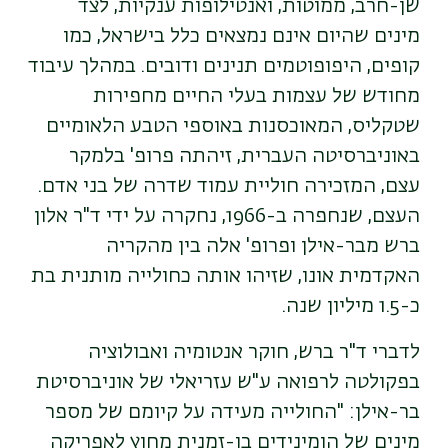
שן-חרב, ממוטות, ואנטילופות ענקיות, לצד
מינים שהיום אינם נמצאים כלל בישראל, כמו
קופים, היפופוטמים תנינים ודובים. במהלך עיבוד
מחודש של עצמות בעלי החיים מחפירות
שטקליס, המאוכסנות באוספי הטבע הלאומיים
באוניברסיטה העברית, זיהתה פרופ' בלמקר
עצם, המזכירה חוליית עמוד שדרה של בני אדם.
העצם, שנחפרה ב-1966, נחקרה על ידי ד"ר אלון
ברש מבר-אילן ופרופ' אלה בין מהקריה
האקדמית אונו, שזיהו אותה כחולייה מותנית בת
כ-1.5 מיליון שנה.
לדברי ד"ר ברש, חוקר אנטומיה ואבולוציה
בפקולטה לרפואה ע"ש עזריאלי של אוניברסיטת
בר-אילן: "החולייה מעידה על קיומם של מספר
מינים של הומינידים בו-זמנית מחוץ לאפריקה