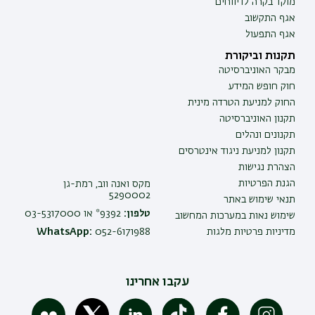
מוקד בקרה לדיווחים
אגף התקשוב
אגף התפעול
תקנות וביקורת
מבקר האוניברסיטה
חוק חופש המידע
החוק למניעת הטרדה מינית
תקנון האוניברסיטה
תקנונים ונהלים
תקנון למניעת ניגוד אינטרסים
הצהרת נגישות
הגנת הפרטיות
מקס ואנה ווב, רמת-גן
5290002
תנאי שימוש באתר
טלפון:
9392* או 03-5317000
שימוש נאות במערכות המחשוב
מדיניות פרטיות מלגות
052-6171988
WhatsApp:
עקבו אחרינו