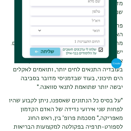
מדובר במיני אדם שונים – זה הגיאורגי, וזה
שנמצא בישראל."
פרופ' בלמקר,"החוקרת את תנאי הסביבה של
האתרים, הדגישה, "השונות בין האתרים
מתבטאת לא רק בתרבות החומרית ובין המינים.
ישנן עדויות ברורות לקיומן של סביבות
אקולוגיות שונות בגיאורגיה של אז ובארץ.
בעובדיה התנאים לחים יותר, ותואמים לאקלים
הים תיכוני, בעוד שבדמניסי מדובר בסביבה
יבשה יותר שתואמת לתנאי סוואנה."
"על בסיס כל הנתונים שאספנו, ניתן לקבוע שהיו
לפחות שני אירועי נדידה של האדם הקדמון
מאפריקה," מסכמת פרופ' בין, ראש החוג
לספורט-תרפיה בפקולטה למקצועות הבריאות