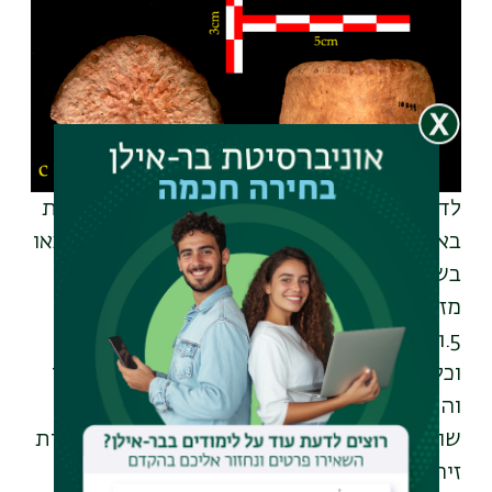
לדברי ד"ר ברזילי, ראש תחום מחקר והתמחויות
בארכיאולוגיה ברשות העתיקות, "הכלים שנמצאו
בשכבה הארכיאולוגית שבה נמצאה החולייה
מזוהים עם התרבות האשלית הקדומה, מלפני
1.5 מליון שנה. הכלים כוללים אבני יד מבזלת,
וכלי קיצוץ ונתזים מצור. אמנם, ידוע שכלי הצור
והאבן של עובדיה ודמניסי משויכים לתרביות
שונות, האשלית והאודובאית, אבל כעת, בעקבות
זיהוי מין האדם של עובדיה, אנו יודעים, שגם