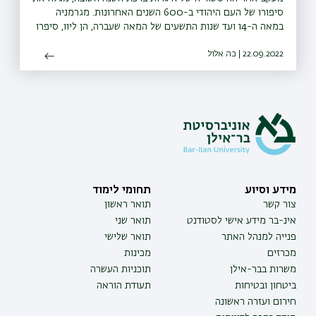
סיפורו של העם היהודי ב-600 השנים האחרונות. מגרמניה
במאה ה-14 ועד שנות התשעים של המאה שעברה, הן ליוו, סיפרו
ושיקפו את תולדות עם ישראל בגולה, בעלייה ובמדינת ישראל
22.09.2022 | כה אלול
מידע וסיוע
תחומי לימוד
צור קשר
תואר ראשון
אינ-בר מידע אישי לסטודנט
תואר שני
פנייה למנהל האתר
תואר שלישי
מכרזים
מכינות
משרות בבר-אילן
תוכניות העשרה
ביטחון ובטיחות
תעודת הוראה
חירום ועזרה ראשונה