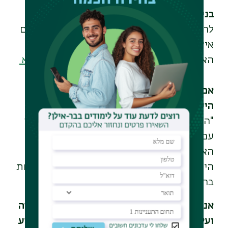
בנימה אישית
לרגל האירוע, שיתף פרופ' צבן גם בכמה נושאים
אישיים, כחלק מראיון שערכה איתו דוברת
האוניברסיטה ענת לב-קונפורטס
לראיון המלא
אם היית יכול לחזור אחורה בזמן, לאיזו תקופה
היית רוצה לחזור?
"הייתי רוצה לחזור לכ"ט בנובמבר 1947 ולרקוד
עם כולם ברחובות. זה היה רגע יוצא דופן בחיי
האומה שהייתי רוצה להיות בו, למרות שזו
הייתה תקופה קשה ומאיימת והייתי רוצה לקחת
בה חלק ולהשפיע ברגעים היסטוריים אלו".
אנחנו עוסקים הרבה ביכולת להשפיע על החברה
ועל הסביבה. באופן אישי, מי האדם שהכי השפיע