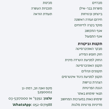
מכרזים
מכינות
משרות בבר-אילן
תוכניות העשרה
ביטחון ובטיחות
תעודת הוראה
חירום ועזרה ראשונה
מוקד בקרה לדיווחים
אגף התקשוב
אגף התפעול
תקנות וביקורת
מבקר האוניברסיטה
חוק חופש המידע
החוק למניעת הטרדה מינית
תקנון האוניברסיטה
תקנונים ונהלים
תקנון למניעת ניגוד אינטרסים
הצהרת נגישות
הגנת הפרטיות
מקס ואנה ווב, רמת-גן
5290002
תנאי שימוש באתר
טלפון:
9392* או 03-5317000
שימוש נאות במערכות המחשוב
מדיניות פרטיות מלגות
052-6171988
WhatsApp: