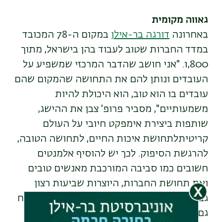
גאווה מקומית
באחרונה
דורגה בר-אילן
במקום ה-78 המכובד
במדד החברות שטוב לעבוד בהן בישראל, מתוך
1,800. "אני חושב שהדבר המרכזי שמשפיע על
העובדים ונותן להם את התחושה שהמקום שהם
עובדים בו הוא טוב, הוא היכולת להיות
משמעותיים", מסביר פרופ' צבן את ההישג,
שותפות ביצירת אימפקט חיובי על העולם
קריטיתלתחושת איכות החיים, לתחושה הטובה,
להרגשת הסיפוק. לכך יש להוסיף אלמנטים
חשובים כמו סביבה המורכבת מאנשים טובים
ואת תחושת החברות, היוצרות שביעות רצון
גבוהה. אני מקווה שנמשיך ללכת קדימה ולצמוח
גם בתחום זה".