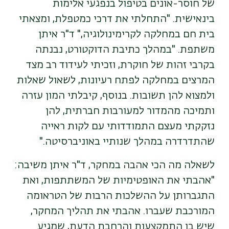
של חוסר-אונים בטיפול בנפגעי אלימות
בינאישית. "התחלתי את דרכי כמטפלת, ומצאתי
בית חם במחלקה לקרימינולוגיה," ד"ר איתן
משתפת. "במהלך כתיבת הדוקטורט, נבנתה
בקרבי זהות של חוקרת, וזכיתי לעידוד רב מצד
המרצים במחלקה לפתח רעיונות, לשאול שאלות
ולמצוא להן תשובות. בנוסף, קיבלתי המון עזרה
ותמיכה מהמדור למעורבות חברתית, להן
נזקקתי מעצם התמודדותי עם לקות ראייה
שהתדרדרה במהלך שנותיי באוניברסיטה."
לשאלה מה הכי אהבה במחקר, ד"ר איתן משיבה:
"אהבתי את האופטימיות של המשתתפות, ואת
התגברותן על ההשלכות הרבות של הטראומה
המורכבת שעברו. אהבתי את תהליך המחקר,
שיש בו התמקצעות והרחבת הדעת, שמגיע