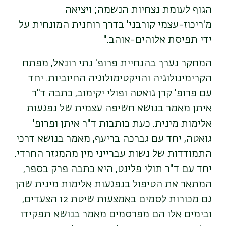
הגוף לעומת נצחיות הנשמה; ויציאה
מ'ריכוז-עצמי קורבני' בדרך רוחנית המונחית על
ידי תפיסת אלוהים-אוהב."
המחקר נערך בהנחיית פרופ' נתי רונאל, מפתח
הקרימינולוגיה והויקטימולוגיה החיוביות. יחד
עם פרופ' קרן גואטה ופולי יקימוב, כתבה ד"ר
איתן מאמר בנושא חשיפה עצמית של נפגעות
אלימות מינית. כעת כותבות ד"ר איתן ופרופ'
גואטה, יחד עם גברכה בריעף, מאמר בנושא דרכי
התמודדות של נשות עברייני מין מהמגזר החרדי.
יחד עם ד"ר תולי פלינט, היא כתבה פרק בספר,
המתאר את הטיפול בנפגעות אלימות מינית שהן
גם מכורות לסמים באמצעות שיטת 12 הצעדים,
ובימים אלו הם מפרסמים מאמר בנושא תפקידו