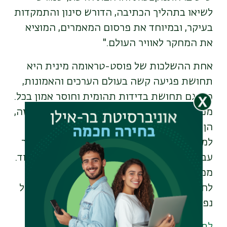
לשיאו בתהליך הכתיבה, הדורש סינון והתמקדות
בעיקר, ובמיוחד את פרסום המאמרים, המוציא
את המחקר לאוויר העולם."
אחת ההשלכות של פוסט-טראומה מינית היא
תחושת פגיעה קשה בעולם הערכים והאמונות,
כמו גם תחושת בדידות תהומית וחוסר אמון בכל.
מכיוון שנפגעות חשות חוסר-שייכות לעולם הזה,
הן מחפשות ומוצאות פתרונות בעולם שמעבר
למיידי והמוחשי. תופעה זו, המשמעותית כל כך
עבור נפגעי ונפגעות טראומה, נחקרה מעט מאוד.
ממצאי מחקרה של ד"ר איתן נועדו לסייע
לחוקרים ולמטפלים להבין את עולמן הרוחני של
נפגעות, נוסף לעולמן הגופני והנפשי.
לתוכניות הלימוד במחלקה לקרימינולוגיה