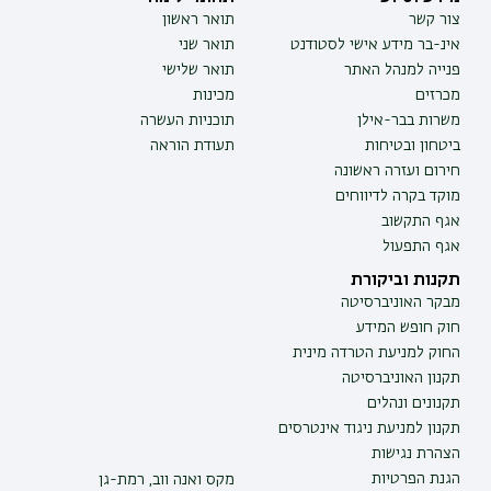
צור קשר
תואר ראשון
אינ-בר מידע אישי לסטודנט
תואר שני
פנייה למנהל האתר
תואר שלישי
מכרזים
מכינות
משרות בבר-אילן
תוכניות העשרה
ביטחון ובטיחות
תעודת הוראה
חירום ועזרה ראשונה
מוקד בקרה לדיווחים
אגף התקשוב
אגף התפעול
תקנות וביקורת
מבקר האוניברסיטה
חוק חופש המידע
החוק למניעת הטרדה מינית
תקנון האוניברסיטה
תקנונים ונהלים
תקנון למניעת ניגוד אינטרסים
הצהרת נגישות
הגנת הפרטיות
מקס ואנה ווב, רמת-גן