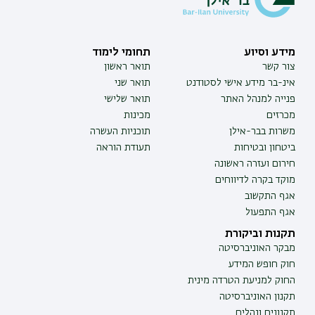
מידע וסיוע
תחומי לימוד
צור קשר
תואר ראשון
אינ-בר מידע אישי לסטודנט
תואר שני
פנייה למנהל האתר
תואר שלישי
מכרזים
מכינות
משרות בבר-אילן
תוכניות העשרה
ביטחון ובטיחות
תעודת הוראה
חירום ועזרה ראשונה
מוקד בקרה לדיווחים
אגף התקשוב
אגף התפעול
תקנות וביקורת
מבקר האוניברסיטה
חוק חופש המידע
החוק למניעת הטרדה מינית
תקנון האוניברסיטה
תקנונים ונהלים