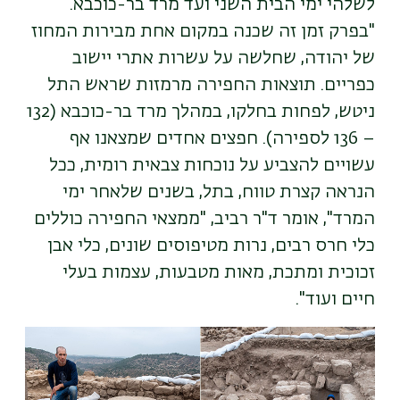
לשלהי ימי הבית השני ועד מרד בר-כוכבא.
"בפרק זמן זה שכנה במקום אחת מבירות המחוז
של יהודה, שחלשה על עשרות אתרי יישוב
כפריים. תוצאות החפירה מרמזות שראש התל
ניטש, לפחות בחלקו, במהלך מרד בר-כוכבא (132
– 136 לספירה). חפצים אחדים שמצאנו אף
עשויים להצביע על נוכחות צבאית רומית, ככל
הנראה קצרת טווח, בתל, בשנים שלאחר ימי
המרד", אומר ד"ר רביב, "ממצאי החפירה כוללים
כלי חרס רבים, נרות מטיפוסים שונים, כלי אבן
זכוכית ומתכת, מאות מטבעות, עצמות בעלי
חיים ועוד".