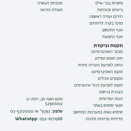
משרות בבר-אילן
תוכניות העשרה
ביטחון ובטיחות
תעודת הוראה
חירום ועזרה ראשונה
מוקד בקרה לדיווחים
אגף התקשוב
אגף התפעול
תקנות וביקורת
מבקר האוניברסיטה
חוק חופש המידע
החוק למניעת הטרדה מינית
תקנון האוניברסיטה
תקנונים ונהלים
תקנון למניעת ניגוד אינטרסים
הצהרת נגישות
הגנת הפרטיות
מקס ואנה ווב, רמת-גן
5290002
תנאי שימוש באתר
טלפון:
9392* או 03-5317000
שימוש נאות במערכות המחשוב
מדיניות פרטיות מלגות
052-6171988
WhatsApp: