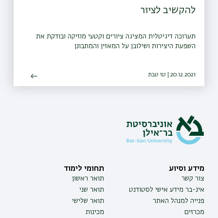
להקשיב לציור
תערוכה דיגיטלית המציגה ציורים וקטעי מוזיקה ובודקת את
השפעת היצירות ושילובן על המאזין והמתבונן
20.12.2021 | טז טבת
מידע וסיוע
תחומי לימוד
צור קשר
תואר ראשון
אינ-בר מידע אישי לסטודנט
תואר שני
פנייה למנהל האתר
תואר שלישי
מכרזים
מכינות