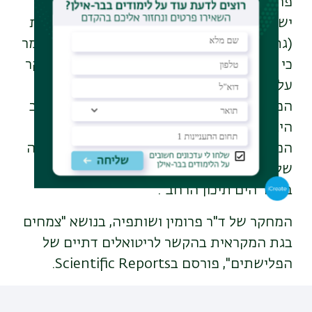
פרופ' אהרון מאיר, מהמחלקה ללימודי ארץ
ישראל וארכאולוגיה אחראי לחפירות בתל צפית
(גת) זה רבע מאה, ושותף לכתיבת המחקר, אומר
כי ממצאים אלה פותחים דלתות חדשות למחקר
על האינטראקציות התרבותיות והדתיות בין
הפלשתים והאזורים השכנים. "באמצעות שילוב
היבטים כמותיים ואיכותיים מתקדמים בניתוח
הממצא הצמחי, אנו מקווים להעמיק את ההבנה
שלנו בפרקטיקות טקסיות עתיקות וחשיבותם
באזור הים תיכון הרחב".
המחקר של ד"ר פרומין ושותפיה, בנושא "צמחים
בגת המקראית בהקשר לריטואלים דתיים של
הפלישתים", פורסם בScientific Reports.