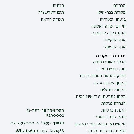
מכרזים
מכינות
משרות בבר-אילן
תוכניות העשרה
ביטחון ובטיחות
תעודת הוראה
חירום ועזרה ראשונה
מוקד בקרה לדיווחים
אגף התקשוב
אגף התפעול
תקנות וביקורת
מבקר האוניברסיטה
חוק חופש המידע
החוק למניעת הטרדה מינית
תקנון האוניברסיטה
תקנונים ונהלים
תקנון למניעת ניגוד אינטרסים
הצהרת נגישות
הגנת הפרטיות
מקס ואנה ווב, רמת-גן
5290002
תנאי שימוש באתר
טלפון:
9392* או 03-5317000
שימוש נאות במערכות המחשוב
מדיניות פרטיות מלגות
052-6171988
WhatsApp: