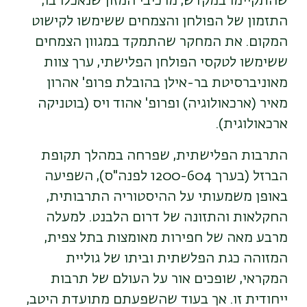
שהתקיימו במקדש, מרכיבי המזון שנאכלו בו,
התזמון של הפולחן והצמחים ששימשו לקישוט
המקום. את המחקר שהתמקד במגוון הצמחים
ששימשו לטקסי הפולחן הפלישתי, ערך צוות
מאוניברסיטת בר-אילן בהובלת פרופ' אהרון
מאיר (ארכאולוגיה) ופרופ' אהוד ויס (בוטניקה
ארכאולוגית).
התרבות הפלישתית, שפרחה במהלך תקופת
הברזל (בערך 1200-604 לפנה"ס), השפיעה
באופן משמעותי על ההיסטוריה התרבותית,
החקלאות והתזונה של דרום הלבנט. למעלה
מרבע מאה של חפירות מאומצות בתל צפית,
המזוהה כגת הפלשתית וביתו של גוליית
המקראי, שופכים אור על העולם של תרבות
ייחודית זו. אך בעוד שהשפעתם מתועדת היטב,