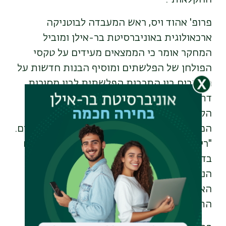
פרופ' אהוד ויס, ראש המעבדה לבוטניקה
ארכאולוגית באוניברסיטת בר-אילן ומוביל
המחקר אומר כי הממצאים מעידים על טקסי
הפולחן של הפלשתים ומוסיף הבנות חדשות על
הקשרים בין התרבות הפלשתית לבין מסורות
דתיות באיי יוון. המחקר, לדבריו, גם מציע
הקבלה מעניינת בין הפרקטיקות הטקסיות של
הפלשתים לבין אלו של תרבויות האיים האגאיים.
"ריכוז של משקולות לנולי טוויה (שבהם אורגים
בדים) בתוך המקדשים הפלישתים, פעילות
הנפוצה בבתי מקדש המשויכים להרה באיים
האגאיים, אף מחזק את ההשערה על הקשר
התרבותי בין שני האזורים".