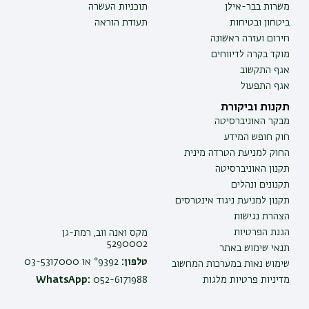
משרות בבר-אילן
תוכניות העשרה
ביטחון ובטיחות
תעודת הוראה
חירום ועזרה ראשונה
מוקד בקרה לדיווחים
אגף התקשוב
אגף התפעול
תקנות וביקורת
מבקר האוניברסיטה
חוק חופש המידע
החוק למניעת הטרדה מינית
תקנון האוניברסיטה
תקנונים ונהלים
תקנון למניעת ניגוד אינטרסים
הצהרת נגישות
הגנת הפרטיות
מקס ואנה ווב, רמת-גן
5290002
תנאי שימוש באתר
טלפון:
9392* או 03-5317000
שימוש נאות במערכות המחשוב
מדיניות פרטיות מלגות
052-6171988
WhatsApp: