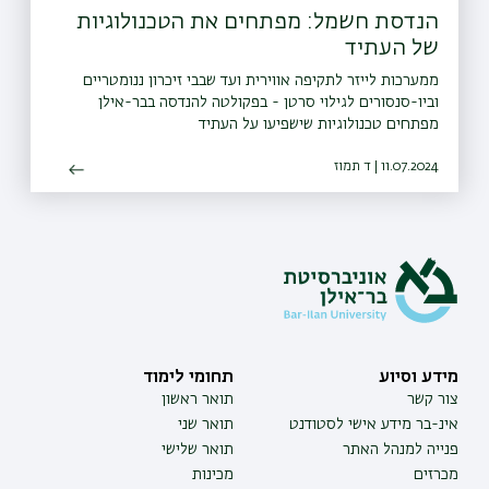
הנדסת חשמל: מפתחים את הטכנולוגיות
של העתיד
ממערכות לייזר לתקיפה אווירית ועד שבבי זיכרון ננומטריים
וביו-סנסורים לגילוי סרטן - בפקולטה להנדסה בבר-אילן
מפתחים טכנולוגיות שישפיעו על העתיד
11.07.2024 | ד תמוז
מידע וסיוע
תחומי לימוד
צור קשר
תואר ראשון
אינ-בר מידע אישי לסטודנט
תואר שני
פנייה למנהל האתר
תואר שלישי
מכרזים
מכינות