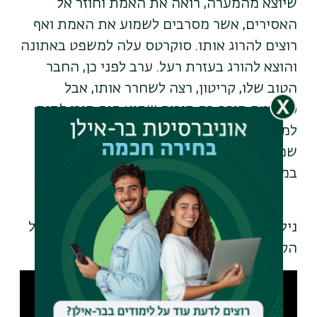
שיוצא מהמערה, רואה את האמת וחוזר אל
האסירים, אשר מסרבים לשמוע את האמת ואף
רוצים להרוג אותו. סוקרטס עלה למשפט באתונה
והוצא להורג בעזרת רעל. ערב לפני כן, החבר
הטוב שלו, קריטון, רצה לשחרר אותו, אבל
סוקרטס סירב. זה מוכיח שהוא היה מוכן למות
למען האמת שלו. דבר זה מתקשר בעיני, לכך
שמאז אירועי 7 באוקטובר האינטרנט עמוס
במידע שגוי והאמת קשה לגילוי.
ניל בר דוקטורנט
במחלקה להיסטוריה
מדבר על
הקטור מטרויה ועל אנושיות בשעת מלחמה
Remote
video
URL