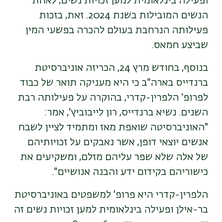
ופעילה בינלאומית למען זכויות נשים, לאחת
הנשים המובילות בשנת 2024. זאת, בזכות
פעילותה הנרחבת בעולם להכרה בפשעי המין
שביצע חמאס.
בנוסף, בחודש מרץ 24, הכריזה אוניברסיטת
ברנדייס בארה"ב כי היא מעניקה תואר של כבוד
לפרופ' הלפרין-קדרי, בהוקרה על פעילותה רבת
השנים. נשיא ברנדייס, רון לייבוביץ', אמר:
"האוניברסיטה שואפת מאז ומתמיד לציין לשבח
אנשים יוצאי דופן, אשר נאבקים על זכויותיהם
של אלה שלא שפר עליהם מזלם, ומשקיעים את
כישוריהם בקידום ידע והבנה אנושיים".
הלפרין-קדרי היא פרופ' למשפטים באוניברסיטת
בר-אילן ופעילה בינלאומית למען זכויות נשים זה