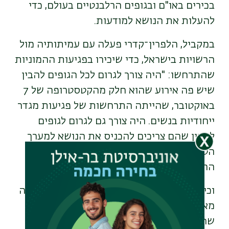
בכירים באו"ם ובגופים הרלבנטיים בעולם, כדי
להעלות את הנושא למודעות.
במקביל, הלפרין־קדרי פעלה עם עמיתותיה מול
הרשויות בישראל, כדי שיכירו בפגיעות ההמוניות
שהתרחשו: "היה צורך לגרום לכל הגופים להבין
שיש פה אירוע שהוא חלק מהקטסטרופה של 7
באוקטובר, שהייתה התרחשות של פגיעות מגדר
ייחודיות בנשים. היה צורך גם לגרום לגופים
להבין שהם צריכים להכניס את הנושא למערך
הטיפולי והחקירתי של התשאולים, של איסוף
הראיות ושל גביית העדויות".
וכיצד האירועים השפיעו עלייה באופן אישי? "זה
מאוד לא קל ואני מודעת למחיר הנפשי
שהאירועים גבו ממני", היא אומרת ומוסיפה: