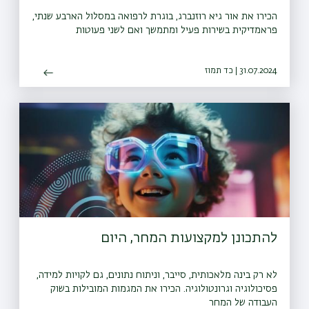
הכירו את אור גיא רוזנברג, בוגרת לרפואה במסלול הארבע שנתי,
פראמדיקית בשירות פעיל ומתמשך ואם לשני פעוטות
31.07.2024 | כד תמוז
להתכונן למקצועות המחר, היום
לא רק בינה מלאכותית, סייבר, וניתוח נתונים, גם לקויות למידה,
פסיכולוגיה וגרונטולוגיה. הכירו את המגמות המובילות בשוק
העבודה של המחר