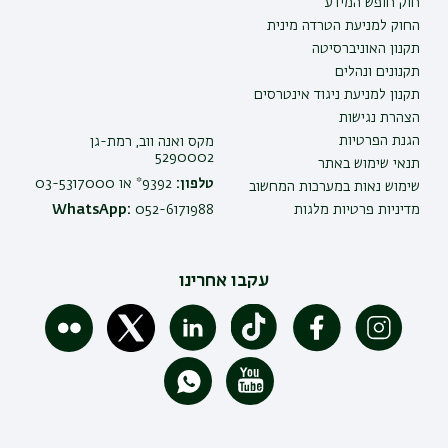
חוק חופש המידע
החוק למניעת הטרדה מינית
תקנון האוניברסיטה
תקנונים ונהלים
תקנון למניעת ניגוד אינטרסים
הצהרת נגישות
הגנת הפרטיות
מקס ואנה ווב, רמת-גן
5290002
תנאי שימוש באתר
טלפון:
9392* או 03-5317000
שימוש נאות במערכות המחשוב
מדיניות פרטיות מלגות
052-6171988
WhatsApp:
עקבו אחרינו