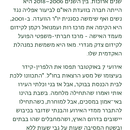
שנים ארוכות. בין השנים 2006–2018 היא
הייתה חברה בוועדת האו"ם לביעור אפליה נגד
נשים ואף שימשה כסגנית יו"ר הוועדה. ב-2001,
היא הקימה את מרכז רות ועמנואל רקמן לקידום
מעמד האישה - מרכז חברתי-משפטי הפועל
לקידום צדק מגדרי. מאז היא משמשת כמנהלת
האקדמית שלו.
אירועי 7 באוקטובר תפסו את הלפרין-קידר
בעיצומו של מסע הרצאות בחו"ל. "התכוונו ללכת
לבית הכנסת בבוקר, אבל אז בני וכלתי העירו
אותי ואמרו שהתחילה מלחמה. בשבת בהינו
באי־אמון במסכים, אבל למוחרת, כשהתחילו
להתברר ממדי האירוע והבנתי שדובר בכיבוש
יישובים בדרום הארץ, ושהמחבלים שהו בבתים
ובשטח המסיבה שעות על גבי שעות ללא