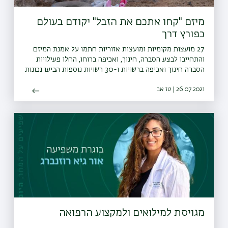
מיזם "קחו אתכם את הזבל" יקודם בעולם
כפורץ דרך
27 מועצות מקומיות ומועצות אזוריות חתמו על אמנת המיזם
והתחייבו לבצע הסברה, חינוך, ואכיפה ברוחו, החלו פעילויות
הסברה חינוך ואכיפה ברשויות ו-30 רשויות נוספות הביעו נכונות
להצטרף גם הן למיזם
26.07.2021 | טז אב
מגויסת למילואים ולמקצוע הרפואה