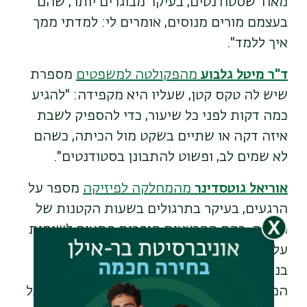
מאוד שסטודנטים, בעיקר מבוגרים יותר, שהם
בעצמם מורים מנוסים, אומרים לי: למדתי ממך
איך ללמד".
ד"ר מיטל גלבוע
מהפקולטה למשפטים
מספרת
שיש לה טקס קטן, שעליו היא מקפידה: "להגיע
כמה דקות לפני כל שיעור, כדי להספיק לשבת
איזה דקה או שתיים בשקט מול הכיתה, כשהם
לא שמים לב, ופשוט להתבונן בסטודנטים".
אוריאל גוטסדינר
מהמחלקה לפיזיקה
מספר על
הרגעים, בעיקר בתרגולים בשעות הקטנות של
הלילה, בהם ההרצאות הופכות פתאום לשיחות
על נושאים אחרים. "קרה לי למשל שבתרגול
בנושא של מכניקה אנליטית דברנו על האבות
המייסדים של ארצות הברית ועל פילוסופיה ועל