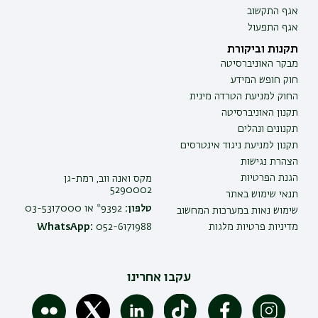
אגף התקשוב
אגף התפעול
תקנות וביקורת
מבקר האוניברסיטה
חוק חופש המידע
החוק למניעת הטרדה מינית
תקנון האוניברסיטה
תקנונים ונהלים
תקנון למניעת ניגוד אינטרסים
הצהרת נגישות
הגנת הפרטיות
מקס ואנה ווב, רמת-גן
5290002
תנאי שימוש באתר
טלפון:
9392* או 03-5317000
שימוש נאות במערכות המחשוב
מדיניות פרטיות מלגות
052-6171988
WhatsApp:
עקבו אחרינו