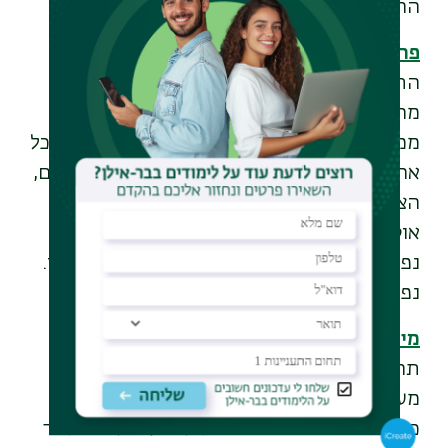
ההיסטוריה".
פרופ' עומרי אשר
מהמחלקה לתרגום וחקר
התרגום סיפר על הרצאה שהעביר למדעני
מחשב. "אני מגיע בכלל ממקום אחר לגמרי,
ממדעי הרוח, שיטות אחרות, מטרות אחרות, הכל
אחר. אבל בגלל שאני באתי בנפש חפצה וגם הם,
הצלחנו למצוא נקודת מפגש: שיטות הערכה
אוטומטיות לאלגוריתמים של תרגום מכונה
נפגשו עם רעיונות על אתיקה של תרגום אנושי.
נפגשנו".
מיכל רוט
מהמחלקה לפיזיקה
משקיעה בדפי
תרגול מסודרים שמכילים את כל מה שהיא
מעבירה ומלמדת בתרגול. "כמה מהסטודנטים
כתבו במשובים שהדפים האלה עזרו להם מאוד