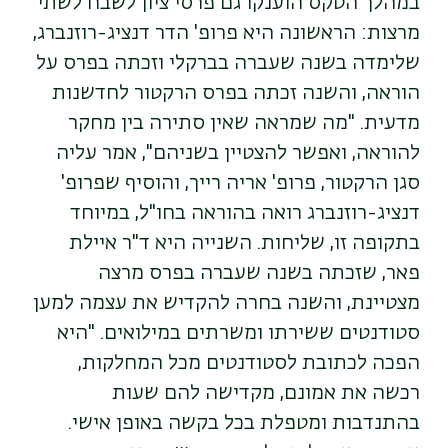
במהלך הטקס הוענקו גם פרסי ציון לשבח לשתי
מרצות: הראשונה היא פרופ' הדר דנציג-רוזנברג,
שלימדה בשנה שעברה בברקלי וזכתה בפרס על
הוראה, והשנה זכתה בפרס הרקטור לחדשנות
מדעית. "מה שמראה שאין סתירה בין מחקר
להוראה, ואפשר להצטיין בשניהם", אמר עליה
סגן הרקטור, פרופ' אריה רייך, והוסיף שפרופ'
דנציג-רוזנברג רואה בהוראה בחו"ל, במיוחד
בתקופה זו, שליחות. השנייה היא ד"ר איילת
פאר, שזכתה בשנה שעברה בפרס מרצה
מצטיינת, והשנה בחרה להקדיש את עצמה למען
סטודנטים ששירתו ומשרתים במילואים. "היא
הפכה לכתובת לסטודנטים מכל המחלקות,
רכשה את אמונם, מקדישה להם שעות
בהתנדבות ומטפלת בכל בקשה באופן אישי.