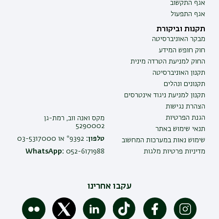
אגף התקשוב
אגף התפעול
תקנות וביקורת
מבקר האוניברסיטה
חוק חופש המידע
החוק למניעת הטרדה מינית
תקנון האוניברסיטה
תקנונים ונהלים
תקנון למניעת ניגוד אינטרסים
הצהרת נגישות
הגנת הפרטיות
מקס ואנה ווב, רמת-גן
5290002
תנאי שימוש באתר
טלפון:
9392* או 03-5317000
שימוש נאות במערכות המחשוב
מדיניות פרטיות מלגות
052-6171988
WhatsApp:
עקבו אחרינו