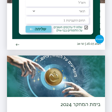
מיזם "קחו אתכם את הזבל" יקודם בעולם
כפורץ דרך
27 מועצות מקומיות ומועצות אזוריות חתמו על אמנת המיזם
והתחייבו לבצע הסברה, חינוך, ואכיפה ברוחו, החלו פעילויות
הסברה חינוך ואכיפה ברשויות ו-30 רשויות נוספות הביעו נכונות
להצטרף גם הן למיזם
26.07.2021 | טז אב
בימת המחקר 2024