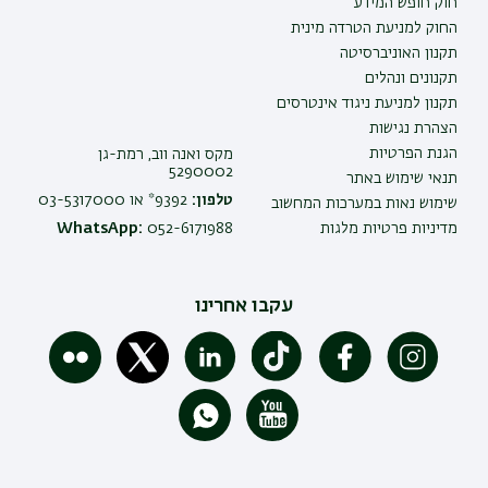
חוק חופש המידע
החוק למניעת הטרדה מינית
תקנון האוניברסיטה
תקנונים ונהלים
תקנון למניעת ניגוד אינטרסים
הצהרת נגישות
הגנת הפרטיות
מקס ואנה ווב, רמת-גן
5290002
תנאי שימוש באתר
טלפון:
9392* או 03-5317000
שימוש נאות במערכות המחשוב
מדיניות פרטיות מלגות
052-6171988
WhatsApp:
עקבו אחרינו