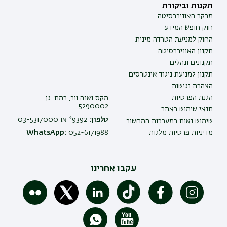
תקנות וביקורת
מבקר האוניברסיטה
חוק חופש המידע
החוק למניעת הטרדה מינית
תקנון האוניברסיטה
תקנונים ונהלים
תקנון למניעת ניגוד אינטרסים
הצהרת נגישות
הגנת הפרטיות
מקס ואנה ווב, רמת-גן
5290002
תנאי שימוש באתר
טלפון:
9392* או 03-5317000
שימוש נאות במערכות המחשוב
מדיניות פרטיות מלגות
052-6171988
WhatsApp:
עקבו אחרינו