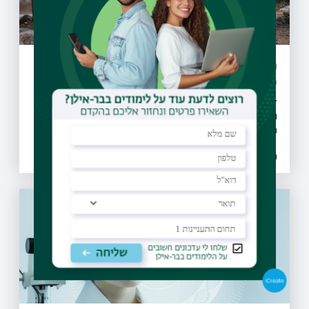
מיזם "קחו אתכם את הזבל" יקודם בעולם
כפורץ דרך
27 מועצות מקומיות ומועצות אזוריות חתמו על אמנת המיזם
והתחייבו לבצע הסברה, חינוך, ואכיפה ברוחו, החלו פעילויות
הסברה חינוך ואכיפה ברשויות ו-30 רשויות נוספות הביעו נכונות
להצטרף גם הן למיזם
26.07.2021 | טז אב