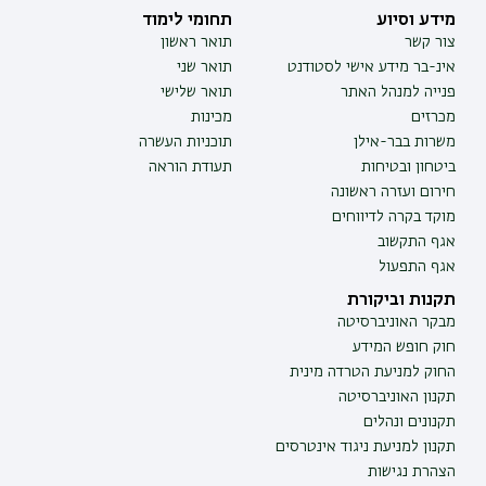
מידע וסיוע
תחומי לימוד
צור קשר
תואר ראשון
אינ-בר מידע אישי לסטודנט
תואר שני
פנייה למנהל האתר
תואר שלישי
מכרזים
מכינות
משרות בבר-אילן
תוכניות העשרה
ביטחון ובטיחות
תעודת הוראה
חירום ועזרה ראשונה
מוקד בקרה לדיווחים
אגף התקשוב
אגף התפעול
תקנות וביקורת
מבקר האוניברסיטה
חוק חופש המידע
החוק למניעת הטרדה מינית
תקנון האוניברסיטה
תקנונים ונהלים
תקנון למניעת ניגוד אינטרסים
הצהרת נגישות