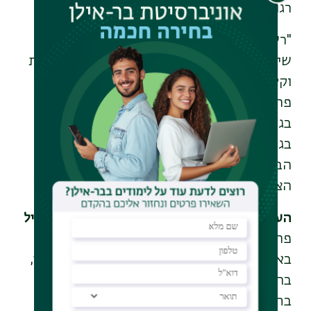
רגנרטיבית והתפתחות
.
"
רשת מחקרית-גלילית כזו תחולל מהפך,
שיהפוך את האזור כולו למרכז מצוינות מחקרית
וקלינית ברמה הלאומית והעולמית", אומרת
פרופ' אבני. "אוניברסיטת בר-אילן נטעה אותנו
בגליל ממניעים ציוניים, לטובת חיזוק הבריאות
בגליל. אנחנו מחויבים להקטנת אי השווין
הבריאותי בצפון, ולמתן מענה הוליסטי למגוון
הצרכים הבריאותיים של קהילת הצפון
".
העברת הלפיד לדור הבא וחיבור סטודנטים לגליל
פרופ' אבני החלה את הקריירה האקדמית
באוניברסיטה העברית ובאוניברסיטת הרווארד,
בה חקרה מנגנונים של קבלת החלטות ובקרה
בתאים במערכת החיסון. כששבה לארץ עמדה