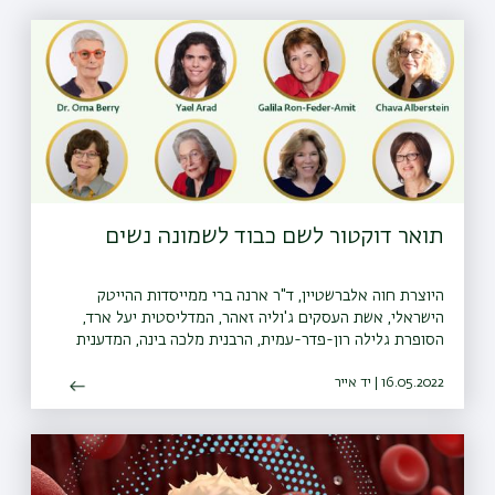
תואר דוקטור לשם כבוד לשמונה נשים
היוצרת חוה אלברשטיין, ד"ר ארנה ברי ממייסדות ההייטק
הישראלי, אשת העסקים ג'וליה זאהר, המדליסטית יעל ארד,
הסופרת גלילה רון-פדר-עמית, הרבנית מלכה בינה, המדענית
פרופ' רות ארנון והפעילה החברתית גייל פרופ
16.05.2022 | יד אייר