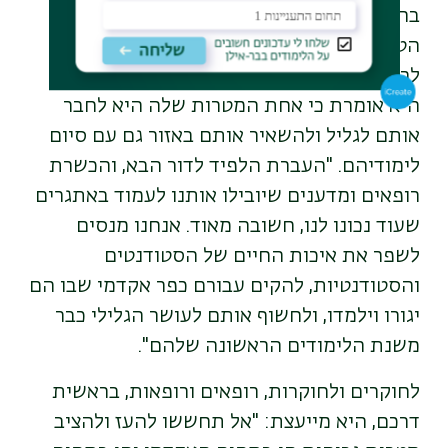
בראש קבוצת מחקר בפקולטה לרפואה של
הטכניון. בהמשך, נמנתה עם מייסדי הפקולטה
לרפואה בגליל של אוניברסיטת בר-אילן, והיום
היא אומרת כי אחת המטרות שלה היא לחבר
אותם לגליל ולהשאיר אותם באזור גם עם סיום
לימודיהם. "העברת הלפיד לדור הבא, והכשרת
רופאים ומדענים שיובילו אותנו לעמוד באתגרים
שעוד נכונו לנו, חשובה מאוד. אנחנו מנסים
לשפר את איכות החיים של הסטודנטים
והסטודנטיות, להקים עבורם כפר אקדמי שבו הם
יגורו וילמדו, ולחשוף אותם לעושר הגלילי כבר
משנת הלימודים הראשונה שלהם".
לחוקרים ולחוקרות, רופאים ורופאות, בראשית
דרכם, היא מייעצת: "אל תחששו להעז ולהציב