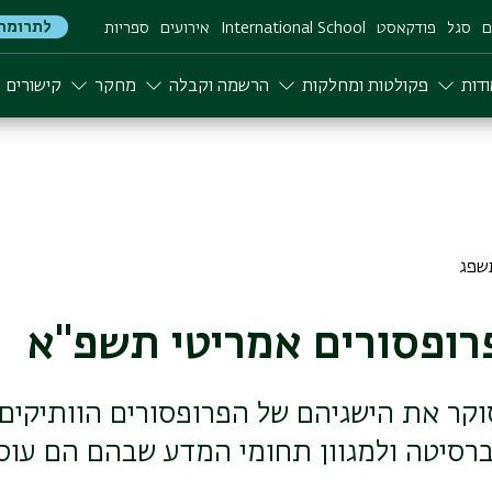
לתרומה
ם
סגל
פודקאסט
International School
אירועים
ספריות
דות
פקולטות ומחלקות
הרשמה וקבלה
מחקר
קישורים
רופסורים אמריטי תשפ"א
וקר את הישגיהם של הפרופסורים הוותיקים, 
רסיטה ולמגוון תחומי המדע שבהם הם עוס