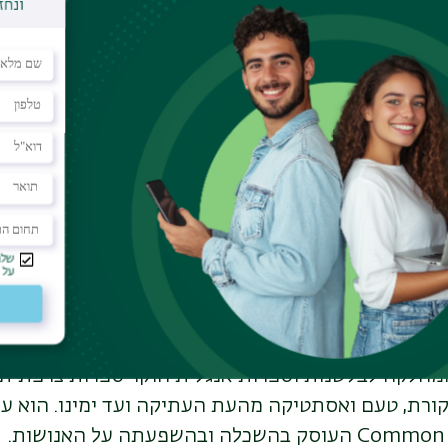
מהמחלקה לתולדות ישראל ויהדות זמננו ומהמחלקה ל
ולמי בתחומי היהדות. בין מחקריו המגוונים בולטים ה
משנה, ליטורגיה ומיסטיקה, ותחומים פחות מוכרים כמו
מרולוגיה.
מחלקה לכלכלה הוא חוקר בתחומי כלכלה ציבורית, תו
תופי פעולה. בין מחקריו הבולטים בתחום הכלכלה הפול
גנוני הצבעה יעילים בפרלמנט.
פקולטה להנדסה חוקר מערכות של תקשורת אלחוטית
ר-אילן. לצד עבודתו המחקרית בבר-אילן ובטכניון ביצ
רשם פטנטים רבים.
חלקה לבלשנות וספרות אנגלית חוקר ספרות צרפתית 
-20, וכן ביקורת, טעם ואסתטיקה מהעת העתיקה ועד ימינו. הוא 
Common 
העוסק בהשכלה ובהשפעתה על האנושות.