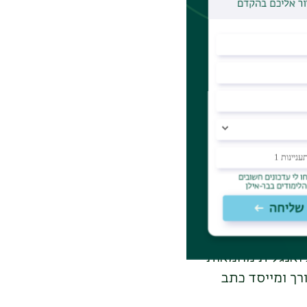
תלמוד ותושב"ע,
עת העתיקה,
 במדעי היהדות
רת המשחקים,
יטית נמצאים אלה
 וממקימי
ע שיתופי פעולה
ואנגלית מהמאות
עורך ומייסד כתב