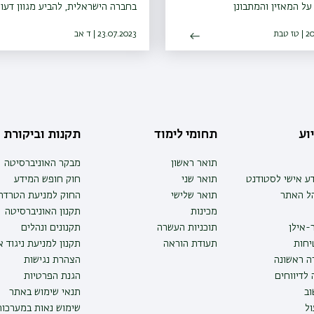
 על המאזין והמתבונן
בחברה הישראלית, להביע מגוון דעו
שמירה על חופש הביטוי והמחאה
 טבת
23.07.2023 | ד אב
וע
תחומי לימוד
תקנות וביקורת
תואר ראשון
מבקר האוניברסיטה
ע אישי לסטודנט
תואר שני
חוק חופש המידע
הל האתר
תואר שלישי
החוק למניעת הטרדה 
מכינות
תקנון האוניברסיטה
-אילן
תוכניות העשרה
תקנונים ונהלים
יחות
תעודת הוראה
תקנון למניעת ניגוד 
ה ראשונה
הצהרת נגישות
לדיווחים
הגנת הפרטיות
ב
תנאי שימוש באתר
ל
שימוש נאות במערכו