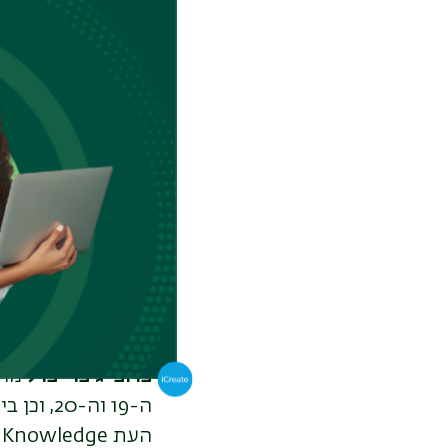
פרופ' מאיר בר-אילן
הוא חוקר בעל שם ע
היסטוריה חברתית, 
כמו אסטרולוגיה ונו
פרופ' יואל גוטמן
מה
כלכלה פוליטית ושי
העוסקים במציאת מנ
פרופ' אפרים זהבי
מה
הפקולטה להנדסה בב
עם חברות הייטק ו
פרופ' ג'פרי פרל
מהמ
ה-19 וה
העת
Knowledge