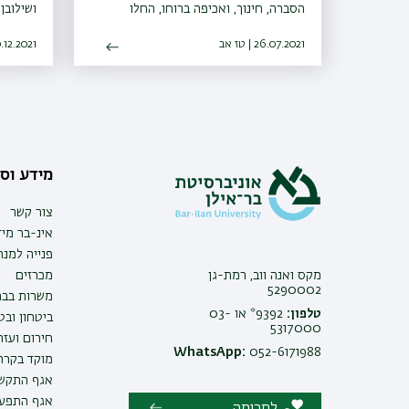
הסברה, חינוך, ואכיפה ברוחו, החלו
ושילובן
פעילויות הסברה חינוך ואכיפה ברשויות
26.07.2021 | טז אב
ו-30 רשויות נוספות הביעו נכונות
20.12.2021 | טז
להצטרף גם הן למיזם
מידע וסי
צור קשר
אינ-בר מיד
פנייה למנ
מקס ואנה ווב, רמת-גן
מכרזים
5290002
משרות בבר
טלפון:
9392* או 03-
ביטחון ובט
5317000
חירום ועזר
WhatsApp:
052-6171988
מוקד בקרה 
אגף התקשו
אגף התפעו
לתרומה