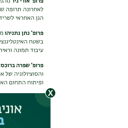
פרופ' אורי ניר
מהמחל
לאחרונה תרופה שעש
הגן האחראי לשריד
פרופ' נתן נתניהו
מה
בשטח האינטליגנציה
עיבוד תמונה וראי
פרופ' שפרה ברוכסו
והסוציולוגיה של 
ופיתוח התחום האק
פרופ' משה אורפלי
מ
הספרדית בימי הבי
מנהיגותם וסביבתם