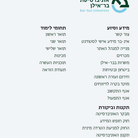
מידע וסיוע
תחומי לימוד
צור קשר
תואר ראשון
אינ-בר מידע אישי לסטודנט
תואר שני
פנייה למנהל האתר
תואר שלישי
מכרזים
מכינות
משרות בבר-אילן
תוכניות העשרה
ביטחון ובטיחות
תעודת הוראה
חירום ועזרה ראשונה
מוקד בקרה לדיווחים
אגף התקשוב
אגף התפעול
תקנות וביקורת
מבקר האוניברסיטה
חוק חופש המידע
החוק למניעת הטרדה מינית
תקנון האוניברסיטה