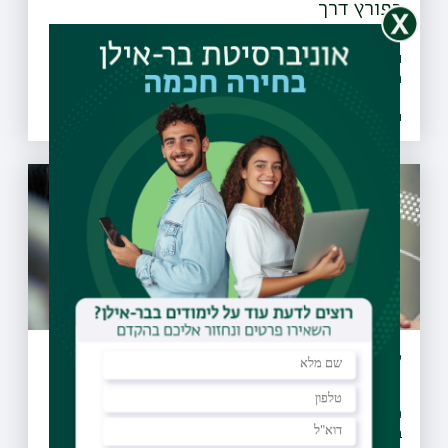
כפורץ דרך
27 מועצות מקומיות ומועצות אזוריות חתמו על אמנת המיזם
והתחייבו לבצע הסברה, חינוך, ואכיפה ברוחו, החלו פעילויות
הסברה חינוך ואכיפה ברשויות ו-30 רשויות נוספות הביעו נכונות
להצטרף גם הן למיזם
26.07.2021 | טז אב
לסייע לנשים אחרי לידה שקטה
ממצאי המחקר שנערך במחלקה לפסיכולוגיה באוניברסיטת
בר-אילן בשיתוף עם הדסה עין-כרם, יסייעו בהעלאת המודעות