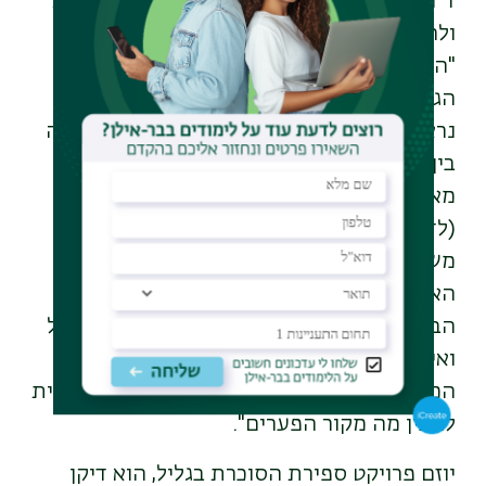
ד"ר סיון שפיצר, מומחית לצמצום פערי בריאות
ולהטמעת תהליכים וסגנית יו״ר המיזם אמרה.
"הקשר בין המצב החברתי ובין שיעור הסוכרת
הגבוה בגליל כבר מוכר וידוע וגם במבט עולמי
נראים דברים דומים. הפערים בהיקף התחלואה
בין המרכז והפריפריה נובעים מהשילוב בין
מאפיינים רפואיים ובין מאפיינים חברתיים
(לדוגמה אוריינות, השכלה, הכנסה), והם
משפיעים על הבריאות מעצם אורח החיים של
האדם. אנחנו לא יכולים לנתק את ההסתכלות
הבריאותית מההבנה החברתית איפה אדם גדל
ואיפה הוא חי. היום בעולם האינטגרציה בין
המצב הקליני למצב החברתי היא הדרך העיקרית
להבין מה מקור הפערים".
יוזם פרויקט ספירת הסוכרת בגליל, הוא דיקן