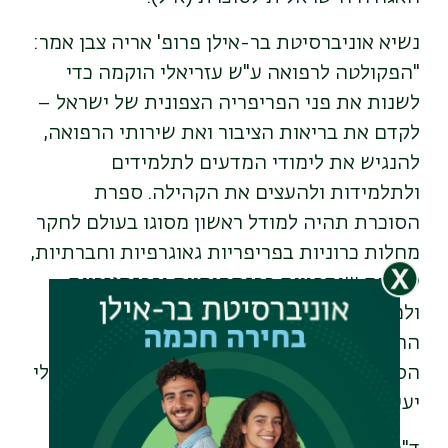
נשיא אוניברסיטת בר-אילן פרופ' אריה צבן אמר:
"הפקולטה לרפואה ע"ש עזריאלי הוקמה כדי
לשנות את פני הפריפריה הצפונית של ישראל –
לקדם את בריאות הציבור ואת שירותי הרפואה,
להנגיש את לימודי המדעים לתלמידים
ולתלמידות ולהעצים את הקהילה. ספרת
הסוכרת תהיה למודל ראשון מסוגו בעולם לחקר
מחלות כרוניות בפריפריות גאוגרפיות וחברתיות,
ליצירת שותפויות רב־תחומיות ורב־מגזריות
ולמקור שיניב אפיקים חדשניים של החזר
ההשקעה החברתית. אנו צופים שמודל ספרת
הסוכרת ישוכפל גם בתחומים אחרים וישמש כלי
יעיל להשגת יעדים לאומיים נוספים
".