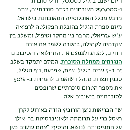
היום ישנם בגליל 170,000 חולי סוכרת
ו-250,000 מאובחנים כקדם סוכרתיים, יותר
מרבע מכלל האוכלוסייה המאובחנת בישראל.
מיזם ספרת הגליל בהובלת הפקולטה לרפואה
ע"ש עזריאלי, מחבר בין מחקר וטיפול, ומשלב בין
אקדמיה לקהילה, במטרה לשפר את אורח
החיים, למנוע ולצמצם את התחלואה והסיבוכים
הנגרמים ממחלת הסוכרת
. המיזם יתמקד בשלב
זה ב-5 ערים בגליל: צפת, שפרעם, נוף הגליל,
סכנין ונצרת. מנהליו שואפים להפחית ב- 50%
את מספר הטרום סוכרתיים שהופכים
לסוכרתיים בישובים אלה
.
שר הבריאות ניצן הורוביץ הודה באירוע לקרן
ראסל ברי על תרומתה ולאוניברסיטת בר-אילן
על התגייסותה לנושא, והוסיף: "אתם עושים כאן