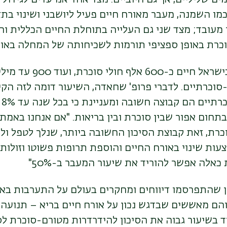
 כמו השמנה, מעבר מאורח חיים פעיל ליושבני ושינוי בתז
 מעובד; מצד שני גם העלייה בתוחלת החיים הכללית ו
וכרת באופן ספציפי תורמות לשכיחותה של המחלה באוכ
ומה המצב בארץ? בישראל חיים 
וכרתיים. לדברי פרופ' שחאדה, השיעור דומה לזה הקי
אי
בתחום אפור שבין סוכרת ובין בריאות. "אם אנחנו באמת
כרת, זאת קבוצת הסיכון החשובה ביותר, שנלך לטפל ו
ות שינוי באורח החיים והוספת תרופות פשוטו וזולות,
כאלה אפשר להוריד את שיעור המעבר ב-50%"
ן שהתפרסמו דיווחים ומחקרים בעולם על התערבות באו
הם מאששים שבדגש נכון על אורח חיים בריא – תנועה, 
ד בשיעור גבוה את הסיכון להידרדרות מטורם-סוכרת ל