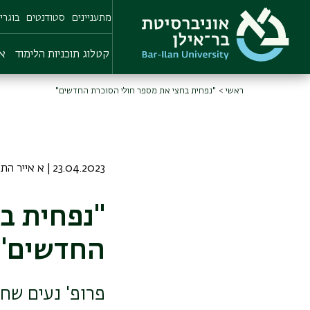
Skip
מתעניינים
סטודנטים
בוגרי
to
main
content
קטלוג תוכניות הלימוד
או
ראשי
"נפחית בחצי את מספר חולי הסוכרת החדשים"
23.04.2023 | א אייר התשפג
"נפחית ב
החדשים"
פרופ' נעים שחא