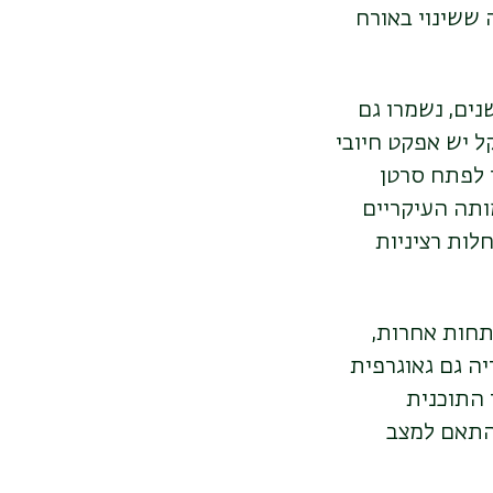
ם זה נעשה בפינלנד, פורסם ב-2006, והראה ששינוי באורח
ים, נשמרו גם
ל יש אפקט חיובי
ן לפתח סרטן
ותה העיקריים
לות רציניות
תחות אחרות,
יה גם גאוגרפית
 התוכנית
התאם למצב