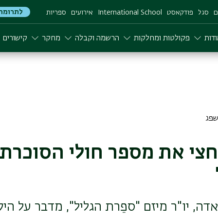
לתרומה
ם
סגל
פודקאסט
International School
אירועים
ספריות
דות
פקולטות ומחלקות
הרשמה וקבלה
מחקר
קישורים
חצי את מספר חולי הסוכרת
דה, יו"ר מיזם "ספֵרת הגליל", מדבר על הי