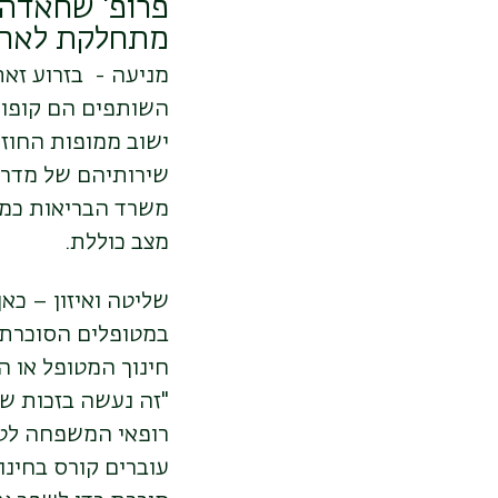
פרופ' שחאדה
מתחלקת לארבע
מניעה - בזרוע זא
השותפים הם קופות 
ישוב ממופות החוז
שירותיהם של מדריכ
משרד הבריאות כמו 
מצב כוללת.
שליטה ואיזון – כא
במטופלים הסוכרתיי
חינוך המטופל או ה
"זה נעשה בזכות ש
רופאי המשפחה לטוב
עוברים קורס בחינו