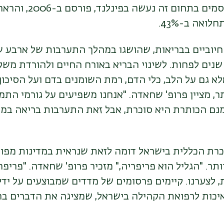
מהמחקרים המפורסמים בתחו
ואה ב-43%.
חיוביים בבריאות, שהושגו במהלך התערבות של ארבע שנ
נים לפחות. לשינוי הבריא באורח החיים ולהורדת משק
לא גם על הלב, כלי הדם, רמת השומנים בדם ועל הסיכו
 מציין פרופ' שחאדה. "אנחנו משפיעים על גורמי התמ
מנם הכותרת היא סוכרת, אבל זאת התערבות בריאה במח
רת הכללית בישראל דומה לזאת שנראית במדינות מפו
תר. "הגליל הוא פריפריה,"
מזכיר פרופ' שחאדה. "פריפר
ת, לצערנו. קיימים פרסומים של מדדים שמבוצעים על ידי
יכות לרפואת הקהילה בישראל, שמציגה את הדברים ב