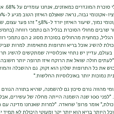
למשל, מבחינת
שבמעמד סוציו-אקונומי נמוך, שיעור האיזון יורד ל
 שרבים מחולי הסוכרת בגליל הם נתמכי רווחה (בחמ
פועלת היום ספרת הגליל, כמחצית מהחולים בס
כולת להשיג אוכל בריא ותרופות מתאימות. למרות שבי
עולם, עדיין יש נתחי אוכלוסייה שמתקשים להשיג תרו
 "לעתים חולה שואל את הרוקח איזו תרופה יותר חשובה כ
וש את כל התרופות שלהן הוא זקוק. גם ההשכלה והמוד
נית נמוכות יותר באוכלוסיות החלשות."
מי מהווה גורם סיכון גם להשמנה, שהיא בתורה הגורם
להתפתחות סוכרת. "לפני 100 שנה השמנה הייתה מחלה של עשירים
ולת," אומר פרופ' שחאדה. "למרות שאנחנו מדינה עם תז
כל היותר בריא הוא יותר יקר ומעוטי היכולת לא תמיד י