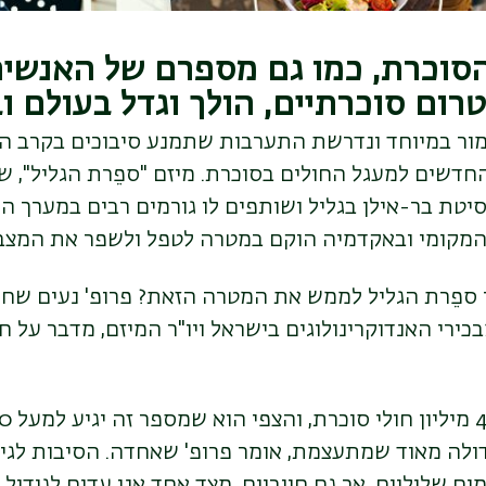
הסוכרת, כמו גם מספרם של האנשים
רום סוכרתיים, הולך וגדל בעולם ו
ור במיוחד ונדרשת התערבות שתמנע סיבוכים בקרב הח
דשים למעגל החולים בסוכרת. מיזם "ספֵרת הגליל", 
יטת בר-אילן בגליל ושותפים לו גורמים רבים במערך ה
מקומי ובאקדמיה הוקם במטרה לטפל ולשפר את המצב
י ספֵרת הגליל לממש את המטרה הזאת? פרופ' נעים ש
ירי האנדוקרינולוגים בישראל ויו"ר המיזם, מדבר על חז
דולה מאוד שמתעצמת, אומר פרופ' שאחדה. הסיבות לגי
ים שליליים, אך גם חיוביים. מצד אחד אנו עדים לגידול 