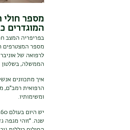
מספר חולי 
המוגדרים כט
בפריפריה המצב חמ
מספר המצטרפים הח
לרפואה של אוניברס
הממשלה, בשלטון ה
איך מתכוונים אנש
הרפואית רמב"ם, מבכ
ומשימותיו.
שנה. "זוהי מגפה ג
החולים כוללות גורמ