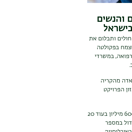
 והנשים
בישראל
ולים ותבלום את
שצמח בפקולטה
רפואה, במשרדי
.
חאדה מהקריה
ון הפרויקט
יש היום בעולם 460 מיליון חולי סוכרת, והצפי הוא שמספר זה יגיע למעל 600 מיליון בעוד 20
דול במספר
באוכלוסייה,