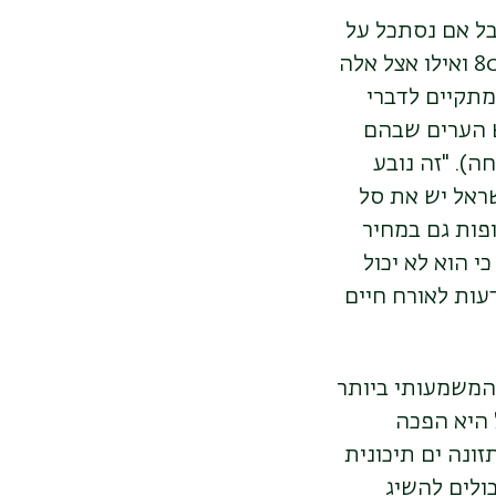
 חולי סוכרת המוגדרים כמאוזנים, אנחנו עומדים על 68%. אבל אם נסתכל על
אלה שמעמדם הסוציו-אקונומי גבוה, נראה שאצלם האיזון הטוב מגיע ל-80% ואילו אצל אלה
-58%." זהו פער עצום, שמתקיים לדברי
ש הערים שבהם
וכרת מסוג 2 הם נתמכי רווחה). "זה נובע
שראל יש את סל
פות גם במחיר
י הוא לא יכול
עות לאורח חיים
 המשמעותי ביותר
, אבל היא הפכה
ונה ים תיכונית
כולים להשיג