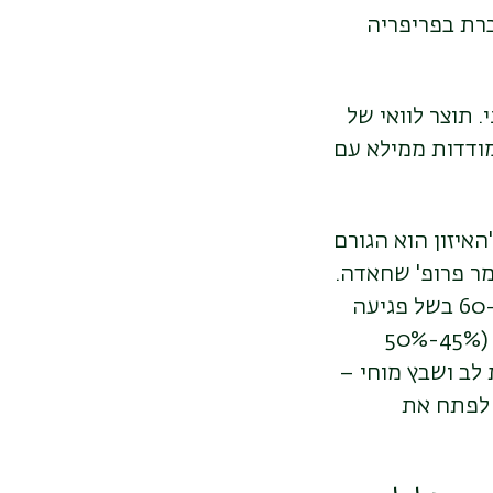
כרת בפריפריה
 תוצר לוואי של
ודדות ממילא עם
האיזון הוא הגורם
מר פרופ' שחאדה.
הסיבוכים המשמעותיים ביותר שהוא מציין הם עיוורון המופיע בגילאים 60-20 בשל פגיעה
ברשתית העין ובכלי הדם בעין, אי ספיקת כליות קיצונית המצריכה דיאליזה (45%-50%
 לב ושבץ מוחי –
 לפתח את