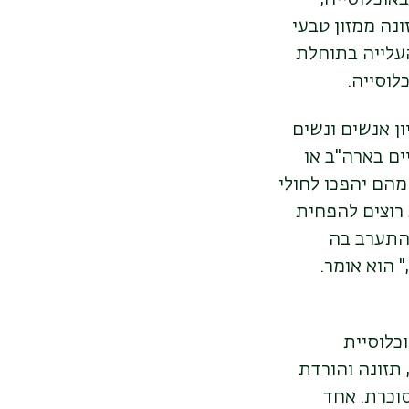
ונה ממזון טבעי
העלייה בתוחלת
לוסייה.
כ-600 אלף חולי סוכרת, ועוד 900 עד מיליון אנשים ונשים
ים בארה"ב או
רופה. הטרום-סוכרתיים הם קבוצה חשובה ומעניינת כי בכל שנה עד 8% מהם יהפכו לחולי
 רוצים להפחית
להתערב בה
"
הוא אומר.
כלוסיית
תזונה והורדת
סוכרת. אחד