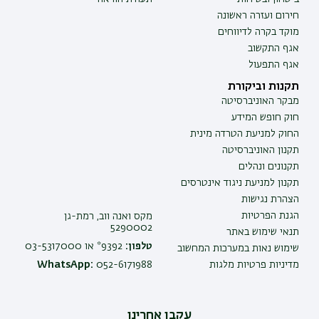
חירום ועזרה ראשונה
מוקד בקרה לדיווחים
אגף התקשוב
אגף התפעול
תקנות וביקורת
מבקר האוניברסיטה
חוק חופש המידע
החוק למניעת הטרדה מינית
תקנון האוניברסיטה
תקנונים ונהלים
תקנון למניעת ניגוד אינטרסים
הצהרת נגישות
הגנת הפרטיות
מקס ואנה ווב, רמת-גן
5290002
תנאי שימוש באתר
טלפון:
9392* או 03-5317000
שימוש נאות במערכות המחשוב
מדיניות פרטיות מלגות
052-6171988
WhatsApp:
עקבו אחרינו