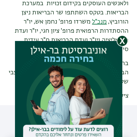
ולאנשים העוסקים בקידום זכויות במערכת
הבריאות. בטקס השתתפו שר הבריאות ניצן
הורוביץ,
מנכ"ל
משרדו פרופ' נחמן אש, יו"ר
ההסתדרות הרפואית פרופ' ציון חגי, יו"ר ועדת
הקואליציה ויו"ר ועדת הבריאות ח"כ עידית
סילמן, ובכירי האגודה לזכויות החולה.
בתמונה משמאל: פרופ' צפורה פליק-זכאי, שר
הבריאות ניצן הורוביץ, וסגן מנהל המרכז, ד"ר צבי
שלג
צילום: יעל צור
עוד כתבות שיעניינו אותך