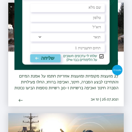
מיזם "קחו אתכם את הזבל" יקודם בעולם
כפורץ דרך
27 מועצות מקומיות ומועצות אזוריות חתמו על אמנת המיזם
והתחייבו לבצע הסברה, חינוך, ואכיפה ברוחו, החלו פעילויות
הסברה חינוך ואכיפה ברשויות ו-30 רשויות נוספות הביעו נכונות
להצטרף גם הן למיזם
26.07.2021 | טז אב