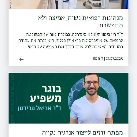
מנהיגות רפואית נשית, אמיצה ולא
מתפשרת
ד"ר ריי ביטון היא לא סינדרלה. כבוגרת גאה של הפקולטה
לרפואה של אוניברסיטת בר-אילן בגליל, היא בנתה את עתידה
במו ידיה, הצטיינה לכל אורך הדרך וגם השפיעה על תנאי
העבודה של הרופאים המתמחים. היום היא שואפת לקדם את
01.07.2025 | ד תמוז
הבריאות בפריפריה
מפתח זרזים לייצור אנרגיה נקייה