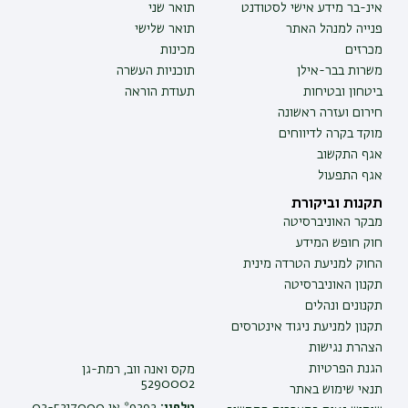
אינ-בר מידע אישי לסטודנט
תואר שני
פנייה למנהל האתר
תואר שלישי
מכרזים
מכינות
משרות בבר-אילן
תוכניות העשרה
ביטחון ובטיחות
תעודת הוראה
חירום ועזרה ראשונה
מוקד בקרה לדיווחים
אגף התקשוב
אגף התפעול
תקנות וביקורת
מבקר האוניברסיטה
חוק חופש המידע
החוק למניעת הטרדה מינית
תקנון האוניברסיטה
תקנונים ונהלים
תקנון למניעת ניגוד אינטרסים
הצהרת נגישות
הגנת הפרטיות
מקס ואנה ווב, רמת-גן
5290002
תנאי שימוש באתר
טלפון:
9392* או 03-5317000