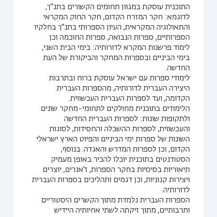
התוכנית עוסקת במגוון תחומים הקשורים בתנ"ך,
לדוגמא: חקר המזרח הקדום, חקר החוק המקראי
והתאולוגיה המקראית, העיון הספרותי בתנ"ך בחלקיו
הספרותיים, ספרות הנבואה, ספרות החוכמה וכן
לימוד פרשנות המקרא לדורותיה: בימי הבית השני,
בימי הביניים ובספרות המחקר והביקורת של העת
החדשה.
לימודי ספרות עם ישראל עוסקת ברוח ובתרבות
היצירה העברית לדורותיה, מהספרות העברית
הקדומה, ועד לספרות העברית העכשווית.
הלימודים בתוכנית מחולקים לתחומי-מחקר שונים
ולתקופות שונות: לספרות העברית החדשה
והעכשווית, לספרות ההשכלה והחסידות, לסוגות
השונות של ספרות ימי הביניים והפיוט הארץ ישראלי
הקדום, וכן לספרות המדרש והאגדה. בנוסף,
הסטודנטים בתוכנית יוכלו להכיר באופן מעמיק
תיאוריות בסיסיות בחקר הספרות, ז'אנרים, יוצרים
ויצירות קנוניות, וכן דגמים ותהליכים בספרות העברית
לדורותיה.
הספרות העברית נלמדת מתוך הקשרים היסטוריים
ותרבותיים, מתוך זיקתה לשתי אחיותיה היידיש