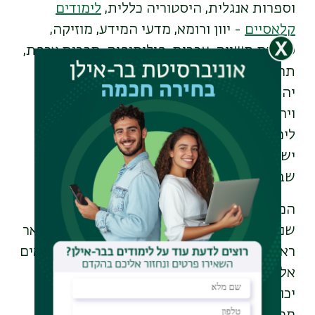
וספרות אנגלית, היסטוריה כללית,
לימודים
קלאסיים
- יוון ורומא, מדעי המידע, מוזיקה,
ספרות משווה, ערבית, פילוסופיה, תרבות צרפת,
תרגום וחקר התרגום, לימודי אסיה, פילוסופיה
יהודית,
לימודי המזרח התיכון
, תולדות ישראל
ויהדות זמננו, לשון עברית ולשונות שמיות,
לימודי ארץ ישראל וארכיאולוגיה, ספרות עם
ישראל, אמנות יהודית, תנ"ך, תלמוד ותורה
שבעל-פה, מסלול רב-תחומי למדעי היהדות.
המסלול מיועד למועמדים ולמועמדות הנקיים
שנתיים לפחות, והעומדים בתנאי הקבלה לתואר
ראשון של כל מחלקה. מי שאינם עומדים בתנאים
אלה, או שאין להם בגרות או 12 שנות לימוד,
יכולים להגיש מועמדות ללימודי קדם-מכינה,