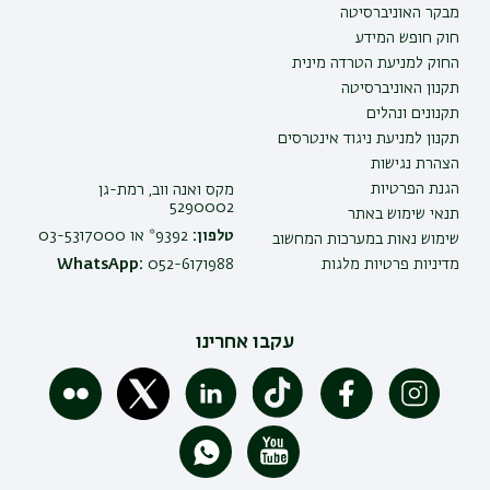
מבקר האוניברסיטה
חוק חופש המידע
החוק למניעת הטרדה מינית
תקנון האוניברסיטה
תקנונים ונהלים
תקנון למניעת ניגוד אינטרסים
הצהרת נגישות
הגנת הפרטיות
מקס ואנה ווב, רמת-גן
5290002
תנאי שימוש באתר
טלפון:
9392* או 03-5317000
שימוש נאות במערכות המחשוב
מדיניות פרטיות מלגות
052-6171988
WhatsApp:
עקבו אחרינו