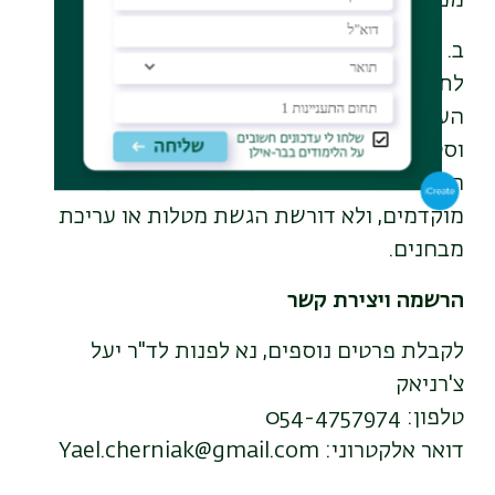
מכינה ייעודית או מכינה לגילי 30+.
ב.
קורס בפילוסופיה יהודית דיאלוגית
(לא
לתואר): סדרת מפגשי לימוד ושיח בגובה
העיניים בשיתוף המחלקה לפילוסופיה יהודית
וסטודנטים מקורס "מחשבה יהודית חברתית".
ההשתתפות במפגשים אינה כרוכה בתנאים
מוקדמים, ולא דורשת הגשת מטלות או עריכת
מבחנים.
הרשמה ויצירת קשר
לקבלת פרטים נוספים, נא לפנות לד"ר יעל
צ'רניאק
טלפון: 054-4757974
דואר אלקטרוני: Yael.cherniak@gmail.com