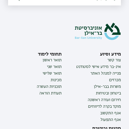
מידע וסיוע
תחומי לימוד
צור קשר
תואר ראשון
אינ-בר מידע אישי לסטודנט
תואר שני
פנייה למנהל האתר
תואר שלישי
מכרזים
מכינות
משרות בבר-אילן
תוכניות העשרה
ביטחון ובטיחות
תעודת הוראה
חירום ועזרה ראשונה
מוקד בקרה לדיווחים
אגף התקשוב
אגף התפעול
תקנות וביקורת