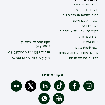
מבקר האוניברסיטה
חוק חופש המידע
החוק למניעת הטרדה מינית
תקנון האוניברסיטה
תקנונים ונהלים
תקנון למניעת ניגוד אינטרסים
הצהרת נגישות
הגנת הפרטיות
מקס ואנה ווב, רמת-גן
5290002
תנאי שימוש באתר
טלפון:
9392* או 03-5317000
שימוש נאות במערכות המחשוב
מדיניות פרטיות מלגות
052-6171988
WhatsApp:
עקבו אחרינו