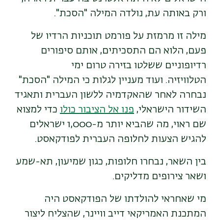
ורק באותה עת, נולדה המילה "הסכת".
מילה זו מרמזת על פורמט תוכניות הרדיו של
פעם, הלוא הם התסכיתים, אותם סיפורים
רדיופוניים ששלטו בזירה טרום ימי
הטלוויזיה.
ועוד מעניין לגלות כי המילה "הסכת"
נבחרה לאחר שהאקדמיה ללשון העברית ותאגיד
השידור הישראלי,
פנו אל הציבור כולו
כדי למצוא
שם ראוי, מה שהביא יותר מ-1,000 ישראלים
להגיש הצעות לחלופה העברית לפודקאסט.
בין השאר, נבחרו חלופות, כגון שמיעון, תא-שמע
ושאר צירופים מדליקים.
מי שאחראי להולדתו של הפודקאסט היה
המתכנת האמריקאי דייב וויינר, שהצליח ליצור