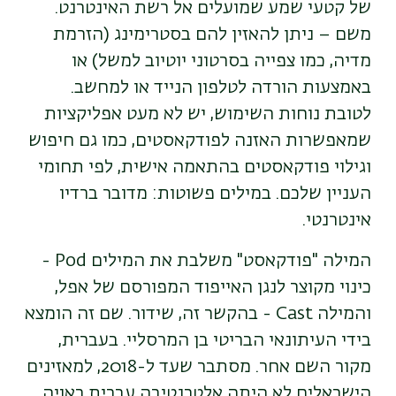
של קטעי שמע שמועלים אל רשת האינטרנט.
משם – ניתן להאזין להם בסטרימינג (הזרמת
מדיה, כמו צפייה בסרטוני יוטיוב למשל) או
באמצעות הורדה לטלפון הנייד או למחשב.
לטובת נוחות השימוש, יש לא מעט אפליקציות
שמאפשרות האזנה לפודקאסטים, כמו גם חיפוש
וגילוי פודקאסטים בהתאמה אישית, לפי תחומי
העניין שלכם. במילים פשוטות: מדובר ברדיו
אינטרנטי.
המילה "פודקאסט" משלבת את המילים Pod -
כינוי מקוצר לנגן האייפוד המפורסם של אפל,
והמילה Cast - בהקשר זה, שידור. שם זה הומצא
בידי העיתונאי הבריטי בן המרסליי. בעברית,
מקור השם אחר. מסתבר שעד ל-2018, למאזינים
הישראלים לא היתה אלטרנטיבה עברית ראויה,