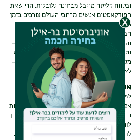
ובטווח קליטה מוגבל מבחינה גלובלית, הרי שאת
הפודקאסטים אנשים מרחבי העולם צורכים בזמן
הנוח להם ביותר – בזמן נהיגה, בעת ניקיון
הבית, במהלך אימון ספורט או בדרך הישנה
והטובה: ברביצה נינוחה בסלון. כל אחד ואחת –
והרגלי הפודקאסט שלהם.
יתרון גדול נוסף הוא
מגוון אפשרויות צריכת התוכן הבלתי מוגבלות –
לא בזמן ולא במקום.
אפליקציות ואתרי פודקאסטים
לפודקאסטים ניתן להקשיב באמצעות
אפליקציות ואתרי אינטרנט ייעודיים ופלטפורמות
רבות גם מאפשרות לכל אחד לבנות לעצמו מעיין
לוח שידורים אישי לפי תחומי העניין.
אם תרצו
להקליט פודקאסט משלכם, הרשת מלאה בשלל