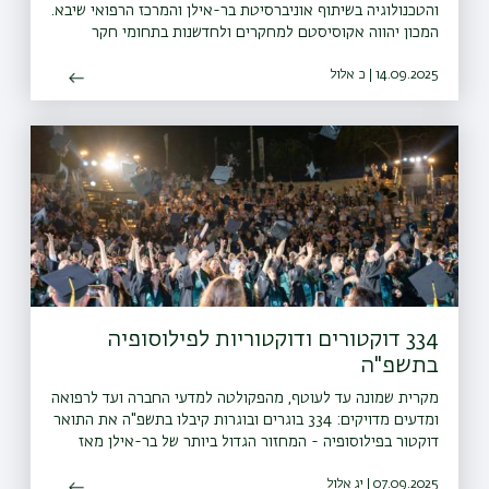
והטכנולוגיה בשיתוף אוניברסיטת בר-אילן והמרכז הרפואי שיבא.
המכון יהווה אקוסיסטם למחקרים ולחדשנות בתחומי חקר
הסרטן, הדפסת איברים ורקמות, בינה מלאכותית לניתוח מידע
14.09.2025 | כ אלול
רפואי, רובוטיקה רפואית והנדסה גנטית
334 דוקטורים ודוקטוריות לפילוסופיה
בתשפ"ה
מקרית שמונה עד לעוטף, מהפקולטה למדעי החברה ועד לרפואה
ומדעים מדויקים: 334 בוגרים ובוגרות קיבלו בתשפ"ה את התואר
דוקטור בפילוסופיה - המחזור הגדול ביותר של בר-אילן מאז
היווסדה
07.09.2025 | יג אלול