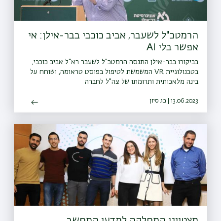
הרמטכ"ל לשעבר, אביב כוכבי בבר-אילן: אי
אפשר בלי AI
בביקורו בבר-אילן התנסה הרמטכ"ל לשעבר רא"ל אביב כוכבי,
בטכנולוגיית VR המשמשת לטיפול בפוסט טראומה, ושוחח על
בינה מלאכותית ותרומתו של צה"ל לחברה
13.06.2023 | כג סיון
מצטייני המחלקה למדעי המחשב