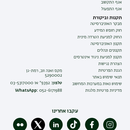
אגף התקשוב
אגף התפעול
תקנות וביקורת
מבקר האוניברסיטה
חוק חופש המידע
החוק למניעת הטרדה מינית
תקנון האוניברסיטה
תקנונים ונהלים
תקנון למניעת ניגוד אינטרסים
הצהרת נגישות
הגנת הפרטיות
מקס ואנה ווב, רמת-גן
5290002
תנאי שימוש באתר
טלפון:
9392* או 03-5317000
שימוש נאות במערכות המחשוב
מדיניות פרטיות מלגות
052-6171988
WhatsApp:
עקבו אחרינו