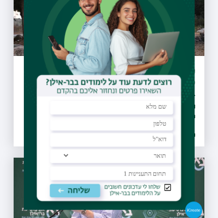
מיזם "קחו אתכם את הזבל" יקודם בעולם
כפורץ דרך
27 מועצות מקומיות ומועצות אזוריות חתמו על אמנת המיזם
והתחייבו לבצע הסברה, חינוך, ואכיפה ברוחו, החלו פעילויות
הסברה חינוך ואכיפה ברשויות ו-30 רשויות נוספות הביעו נכונות
להצטרף גם הן למיזם
26.07.2021 | טז אב