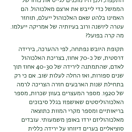
התקפה, ולכן היו מוכנים לגייס את כוחו של
הממשל כדי לייבש את ארצם מאלכוהול. הם
האמינו בלהט שאם האלכוהול ייעלם, תוחזר
עטרה ליושנה ורוב בעיותיה של אמריקה ייעלמו.
מה קרה בפועל?
תקופת היובש נפתחה, לפי ההערכה, בירידה
דרסטית, של כ-70 אחוז, בצריכת האלכוהול
לאדם, שהתמתנה לירידה של 40-30 אחוז תוך
שנים ספורות, ואז החלה לעלות שוב. אם כי רק
בתחילת שנות הארבעים חזרה הצריכה לרמה
של 1920. מספר המעצרים בעוון שכרות, מספר
האלכוהוליסטים שאושפזו בגלל סיבוכים
בריאותיים ומספר מקרי המוות כתוצאה
מאלכוהוליזם ירדו באופן משמעותי. עובדים
סוציאליים בערים דיווחו על ירידה כללית