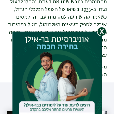
מהתומכים ביובש שינו את דעתם, והחלו לפעול
נגדו. ב-1933, בשיאו של השפל הכלכלי הגדול,
כשאמריקה שיוועה למקומות עבודה ולמסים
שיכלה לספק תעשיית האלכוהול, בוטל במהירות
האיסור על האלכוהול. עם זאת, חוקי יובש בכמה
מדינות שררו עד שנות החמישים והשישים, ועד
היום יישובים שונים ברחבי ארה"ב מכריזים על
עצמם כיבשים.
מעוניינים לקרוא על זרקורים נוספים לאורך
השנה?
היכנסו
עוד כתבות שיעניינו אותך