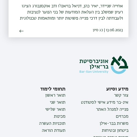
אחייה שניידר, יאיר כהן, דניאל בויאנז'ו ודב אוקסנבורג הציגו
רעיון שמשלב בין העלאת המודעות של בני הנוער לנציבות
ולעבודתה לבין דרכי פנייה פשוטות יותר ומותאמות טכנולוגית
13.06.2023 | כג סיון
מידע וסיוע
תחומי לימוד
צור קשר
תואר ראשון
אינ-בר מידע אישי לסטודנט
תואר שני
פנייה למנהל האתר
תואר שלישי
מכרזים
מכינות
משרות בבר-אילן
תוכניות העשרה
ביטחון ובטיחות
תעודת הוראה