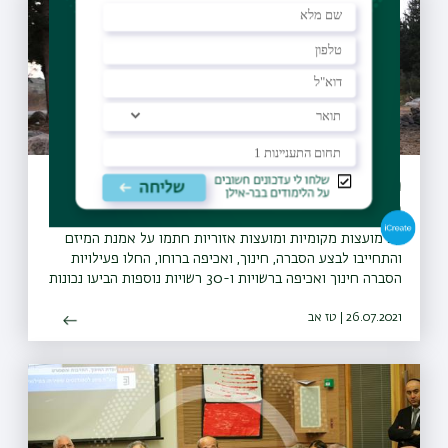
מיזם "קחו אתכם את הזבל" יקודם בעולם
כפורץ דרך
27 מועצות מקומיות ומועצות אזוריות חתמו על אמנת המיזם
והתחייבו לבצע הסברה, חינוך, ואכיפה ברוחו, החלו פעילויות
הסברה חינוך ואכיפה ברשויות ו-30 רשויות נוספות הביעו נכונות
להצטרף גם הן למיזם
26.07.2021 | טז אב