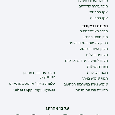
חירום ועזרה ראשונה
מוקד בקרה לדיווחים
אגף התקשוב
אגף התפעול
תקנות וביקורת
מבקר האוניברסיטה
חוק חופש המידע
החוק למניעת הטרדה מינית
תקנון האוניברסיטה
תקנונים ונהלים
תקנון למניעת ניגוד אינטרסים
הצהרת נגישות
הגנת הפרטיות
מקס ואנה ווב, רמת-גן
5290002
תנאי שימוש באתר
טלפון:
9392* או 03-5317000
שימוש נאות במערכות המחשוב
מדיניות פרטיות מלגות
052-6171988
WhatsApp:
עקבו אחרינו