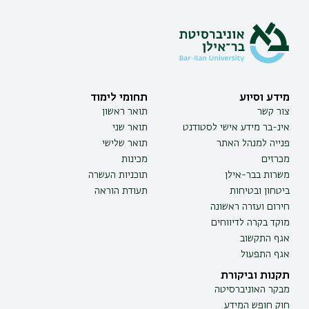
מידע וסיוע
תחומי לימוד
צור קשר
תואר ראשון
אינ-בר מידע אישי לסטודנט
תואר שני
פנייה למנהל האתר
תואר שלישי
מכרזים
מכינות
משרות בבר-אילן
תוכניות העשרה
ביטחון ובטיחות
תעודת הוראה
חירום ועזרה ראשונה
מוקד בקרה לדיווחים
אגף התקשוב
אגף התפעול
תקנות וביקורת
מבקר האוניברסיטה
חוק חופש המידע