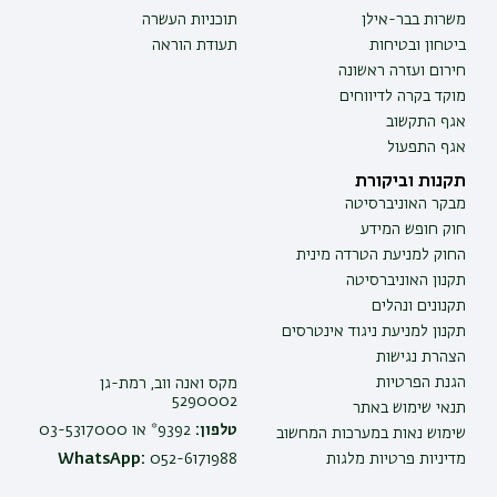
משרות בבר-אילן
תוכניות העשרה
ביטחון ובטיחות
תעודת הוראה
חירום ועזרה ראשונה
מוקד בקרה לדיווחים
אגף התקשוב
אגף התפעול
תקנות וביקורת
מבקר האוניברסיטה
חוק חופש המידע
החוק למניעת הטרדה מינית
תקנון האוניברסיטה
תקנונים ונהלים
תקנון למניעת ניגוד אינטרסים
הצהרת נגישות
הגנת הפרטיות
מקס ואנה ווב, רמת-גן
5290002
תנאי שימוש באתר
טלפון:
9392* או 03-5317000
שימוש נאות במערכות המחשוב
מדיניות פרטיות מלגות
052-6171988
WhatsApp: