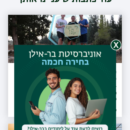
מיזם "קחו אתכם את הזבל" יקודם בעולם
כפורץ דרך
27 מועצות מקומיות ומועצות אזוריות חתמו על אמנת המיזם
והתחייבו לבצע הסברה, חינוך, ואכיפה ברוחו, החלו פעילויות
הסברה חינוך ואכיפה ברשויות ו-30 רשויות נוספות הביעו נכונות
להצטרף גם הן למיזם
26.07.2021 | טז אב