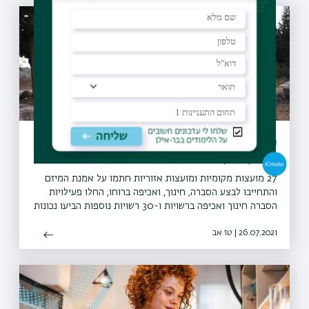
מיזם "קחו אתכם את הזבל" יקודם בעולם
כפורץ דרך
27 מועצות מקומיות ומועצות אזוריות חתמו על אמנת המיזם
והתחייבו לבצע הסברה, חינוך, ואכיפה ברוחו, החלו פעילויות
הסברה חינוך ואכיפה ברשויות ו-30 רשויות נוספות הביעו נכונות
להצטרף גם הן למיזם
26.07.2021 | טז אב