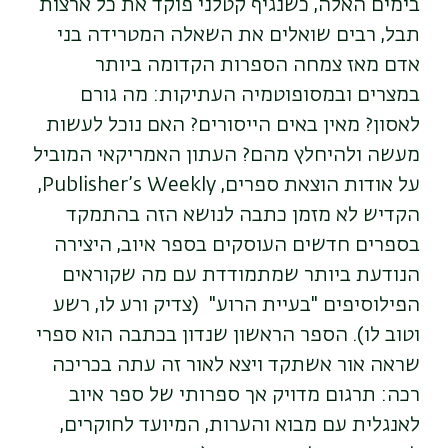
בימים האלה, כשנגיף קטלני פוקד את כל ארצות
תבל, רבים שואלים את השאלה המטרידה בני
אדם מאז צמחה הספרות הקדומה ביותר
במצרים ובמסופוטמיה העתיקות: מה גורם
לאסון? מאין באים הייסורים? האם נוכל לעשות
מעשה ולהיחלץ מהם? העתון האמריקאי המוביל
על אודות הוצאת ספרים,
Publisher’s Weekly
,
הקדיש לא מזמן כתבה לנושא הזה בהתמקד
בספרים חדשים העוסקים בספר איוב, היצירה
הנודעת ביותר שמתמודדת עם מה שקוראים
הפילוסיפים "בעיית הרוע"
(צדיק ורע לו, רשע
וטוב לו). הספר הראשון שנדון בכתבה הוא ספרי
שראה אור אשתקד ויצא לאור זה עתה בכריכה
רכה: תרגום מדויק אך ספרותי של ספר איוב
לאנגלית עם מבוא והערות, המיועד לחוקרים,