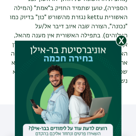
הספירה), טוען שתמיד החזיק ב"אמת" (המילה
האשורית
kettu
נגזרת מהשורש "כון" בדיוק כמו
"נכונה", הצורה שבה איוב דיבר אל/על
האלוהים). בתפילה האשורית אין מענה מהאל,
אך ביצירה מסופוטמית אחרת מתקיים ויכוח בין
האדם הקובל ובין חברו, כמו בספר איוב, וביצירה
אחרת יש מענה מאת האל, כמו בספר איוב. אלא
שספר איוב מורכב יותר מכל בחינה ומגיע לשיא
נשגב שפשוט אין עליו.
עוד כתבות שיעניינו אותך