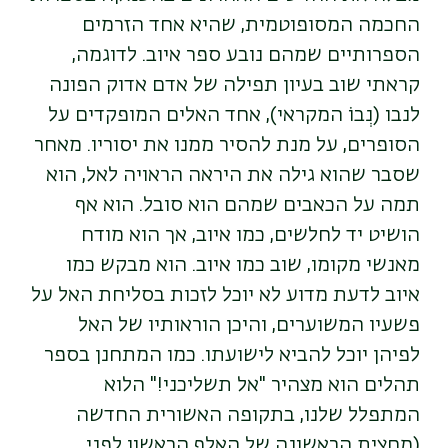
החכמה המסופוטמית, שהיא אחד הזרמים
הספרותיים שמהם נובע ספר איוב. לדוגמה,
קראתי שוב בעיון תפילה של אדם אדוק הפונה
לנבו (נְבוֹ המקראי), אחד האלים המופקדים על
הסופרים, על מנת להסיר ממנו את יסוריו. מאחר
שסבר שהוא גילה את היראה הראויה לאל, הוא
תמה על הכאבים שמהם הוא סובל. הוא אף
הושיט יד לחלשים, כמו איוב, אך הוא מודח
מאנשי מקומו, שוב כמו איוב. הוא מבקש כמו
איוב לדעת מדוע לא יוכל לזכות בסליחת האל על
פשעיו המשוערים, והיכן הוראותיו של האל
לפיהן יוכל להביא לישועתו. כמו המתחנן בספר
תהלים הוא מצהיר "אל תשליכני!" הלוא
המתפלל שלנו, בתקופה האשורית החדשה
(מחצית הראשונה של האלף הראשון לפני