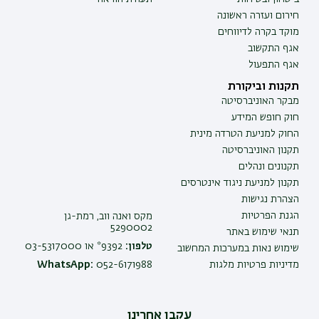
חירום ועזרה ראשונה
מוקד בקרה לדיווחים
אגף התקשוב
אגף התפעול
תקנות וביקורת
מבקר האוניברסיטה
חוק חופש המידע
החוק למניעת הטרדה מינית
תקנון האוניברסיטה
תקנונים ונהלים
תקנון למניעת ניגוד אינטרסים
הצהרת נגישות
הגנת הפרטיות
מקס ואנה ווב, רמת-גן
5290002
תנאי שימוש באתר
טלפון:
9392* או 03-5317000
שימוש נאות במערכות המחשוב
מדיניות פרטיות מלגות
052-6171988
WhatsApp:
עקבו אחרינו