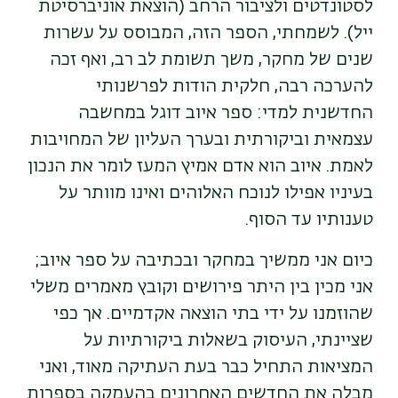
לסטונדטים ולציבור הרחב (הוצאת אוניברסיטת
ייל). לשמחתי, הספר הזה, המבוסס על עשרות
שנים של מחקר, משך תשומת לב רב, ואף זכה
להערכה רבה, חלקית הודות לפרשנותי
החדשנית למדי: ספר איוב דוגל במחשבה
עצמאית וביקורתית ובערך העליון של המחויבות
לאמת. איוב הוא אדם אמיץ המעז לומר את הנכון
בעיניו אפילו לנוכח האלוהים ואינו מוותר על
טענותיו עד הסוף.
כיום אני ממשיך במחקר ובכתיבה על ספר איוב;
אני מכין בין היתר פירושים וקובץ מאמרים משלי
שהוזמנו על ידי בתי הוצאה אקדמיים. אך כפי
שציינתי, העיסוק בשאלות ביקורתיות על
המציאות התחיל כבר בעת העתיקה מאוד, ואני
מבלה את החדשים האחרונים בהעמקה בספרות