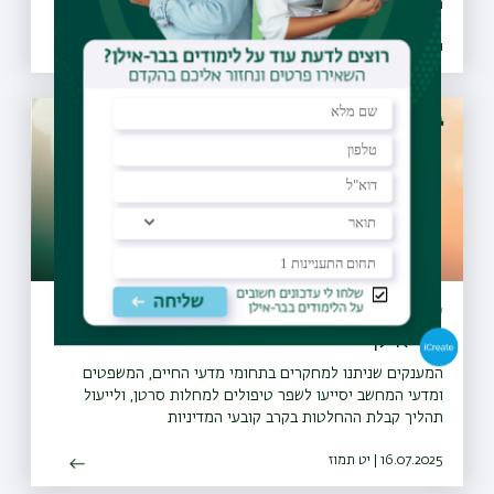
הסברה חינוך ואכיפה ברשויות ו-30 רשויות נוספות הביעו נכונות
להצטרף גם הן למיזם
26.07.2021 | טז אב
שני מענקי PoC-ERC יוקרתיים לחוקרי
בר-אילן
המענקים שניתנו למחקרים בתחומי מדעי החיים, המשפטים
ומדעי המחשב יסייעו לשפר טיפולים למחלות סרטן, ולייעול
תהליך קבלת ההחלטות בקרב קובעי המדיניות
16.07.2025 | יט תמוז