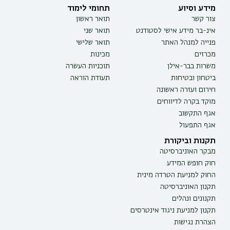
מידע וסיוע
תחומי לימוד
צור קשר
תואר ראשון
אינ-בר מידע אישי לסטודנט
תואר שני
פנייה למנהל האתר
תואר שלישי
מכרזים
מכינות
משרות בבר-אילן
תוכניות העשרה
ביטחון ובטיחות
תעודת הוראה
חירום ועזרה ראשונה
מוקד בקרה לדיווחים
אגף התקשוב
אגף התפעול
תקנות וביקורת
מבקר האוניברסיטה
חוק חופש המידע
החוק למניעת הטרדה מינית
תקנון האוניברסיטה
תקנונים ונהלים
תקנון למניעת ניגוד אינטרסים
הצהרת נגישות