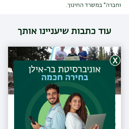
וחברה" במשרד החינוך.
עוד כתבות שיעניינו אותך
מיזם "קחו אתכם את הזבל" יקודם בעולם
כפורץ דרך
27 מועצות מקומיות ומועצות אזוריות חתמו על אמנת המיזם
והתחייבו לבצע הסברה, חינוך, ואכיפה ברוחו, החלו פעילויות