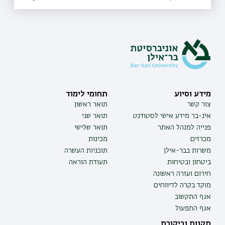
מידע וסיוע
תחומי לימוד
צור קשר
תואר ראשון
אינ-בר מידע אישי לסטודנט
תואר שני
פנייה למנהל האתר
תואר שלישי
מכרזים
מכינות
משרות בבר-אילן
תוכניות העשרה
ביטחון ובטיחות
תעודת הוראה
חירום ועזרה ראשונה
מוקד בקרה לדיווחים
אגף התקשוב
אגף התפעול
תקנות וביקורת