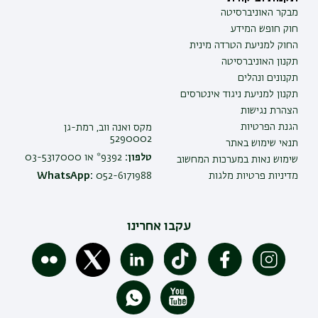
מבקר האוניברסיטה
חוק חופש המידע
החוק למניעת הטרדה מינית
תקנון האוניברסיטה
תקנונים ונהלים
תקנון למניעת ניגוד אינטרסים
הצהרת נגישות
הגנת הפרטיות
מקס ואנה ווב, רמת-גן
5290002
תנאי שימוש באתר
טלפון:
9392* או 03-5317000
שימוש נאות במערכות המחשוב
מדיניות פרטיות מלגות
052-6171988
WhatsApp:
עקבו אחרינו