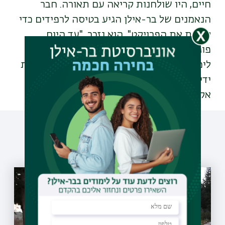
חיים, היו שולחנות קריאה עם תאורה. חבר
הנאמנים של בר-אילן הגיע בטיסה לרפידים כדי
לראות את הפרויקט", הוא נזכר, "עד היום
פוגשים אותי בוגרי בר-אילן שחלקם החל את
לימודיו ברחבי סיני. הם ניגשים אלי, לוחצים את
ידי ואומרים לי: 'בזכותך ובזכות בר-אילן אנו
אקדמאים'".
עוד כתבות שיעניינו אותך