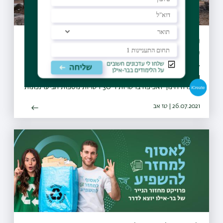
מיזם "קחו אתכם את הזבל" יקודם בעולם
כפורץ דרך
27 מועצות מקומיות ומועצות אזוריות חתמו על אמנת המיזם
והתחייבו לבצע הסברה, חינוך, ואכיפה ברוחו, החלו פעילויות
הסברה חינוך ואכיפה ברשויות ו-30 רשויות נוספות הביעו נכונות
להצטרף גם הן למיזם
26.07.2021 | טז אב