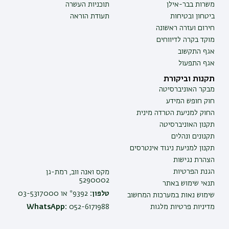
משרות בבר-אילן
תוכניות העשרה
ביטחון ובטיחות
תעודת הוראה
חירום ועזרה ראשונה
מוקד בקרה לדיווחים
אגף התקשוב
אגף התפעול
תקנות וביקורת
מבקר האוניברסיטה
חוק חופש המידע
החוק למניעת הטרדה מינית
תקנון האוניברסיטה
תקנונים ונהלים
תקנון למניעת ניגוד אינטרסים
הצהרת נגישות
הגנת הפרטיות
מקס ואנה ווב, רמת-גן
5290002
תנאי שימוש באתר
טלפון:
9392* או 03-5317000
שימוש נאות במערכות המחשוב
מדיניות פרטיות מלגות
052-6171988
WhatsApp: