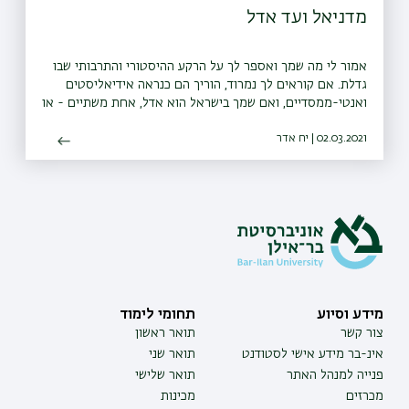
מדניאל ועד אדל
אמור לי מה שמך ואספר לך על הרקע ההיסטורי והתרבותי שבו
גדלת. אם קוראים לך נמרוד, הוריך הם כנראה אידיאליסטים
ואנטי-ממסדיים, ואם שמך בישראל הוא אדל, אחת משתיים - או
שהוריך מחסידות ברסלב או שהם פשוט חובבי פופ מעודכנים
02.03.2021 | יח אדר
מידע וסיוע
תחומי לימוד
צור קשר
תואר ראשון
אינ-בר מידע אישי לסטודנט
תואר שני
פנייה למנהל האתר
תואר שלישי
מכרזים
מכינות