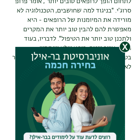
לתחום הופך לרופאים טובים יותר", אומר פרופ'
סרוג'י. "בניגוד למה שחושבים, הטכנולוגיה לא
מורידה את המיומנות של הרופאים - היא
מאפשרת להם להבין טוב יותר את המקרים
ולתכנן טוב יותר את הטיפול". לדבריו, בעוד
חמש-עשר שנים, רופא שלא ישתמש
בטכנולוגיות אלה עלול להיחשב כרשלן. "זה כבר
לא העתיד - זה ההווה", הוא מסכם.
Remote
video
URL