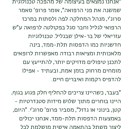
"אנחנו נמצאים בעיצומה של מהפכה טכנולוגית
שמשנה את פני הרפואה", אומר פרופ' סאמר
סרוג'י, מנהל המחלקה לפה ולסתות במרכז
הרפואי לגליל וחבר סגל בפקולטה לרפואה ע"ש
עזריאלי של בר-אילן שבגליל. טכנולוגיות
חדשניות כמו הדפסות תלת-ממד, בינה
מלאכותית ומציאות רבודה מאפשרות לרופאים
לתכנן טיפולים מדויקים יותר, להתייעץ עם
מומחים מרחוק בזמן אמת, ובעתיד - אפילו
להדפיס רקמות ואיברים חיים.
"בעבר, כשהיינו צריכים להחליף חלק פגוע בגוף,
היינו בוחרים מתוך שלוש מידות סטנדרטיות -
קטן, בינוני או גדול", מסביר פרופ' סרוג'י. "היום,
באמצעות הדפסות תלת-ממד, אנחנו יכולים
ליצור משתל בהתאמה אישית מושלמת לכל