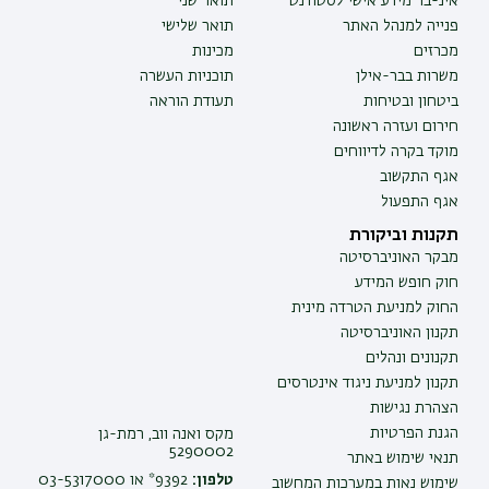
אינ-בר מידע אישי לסטודנט
תואר שני
פנייה למנהל האתר
תואר שלישי
מכרזים
מכינות
משרות בבר-אילן
תוכניות העשרה
ביטחון ובטיחות
תעודת הוראה
חירום ועזרה ראשונה
מוקד בקרה לדיווחים
אגף התקשוב
אגף התפעול
תקנות וביקורת
מבקר האוניברסיטה
חוק חופש המידע
החוק למניעת הטרדה מינית
תקנון האוניברסיטה
תקנונים ונהלים
תקנון למניעת ניגוד אינטרסים
הצהרת נגישות
הגנת הפרטיות
מקס ואנה ווב, רמת-גן
5290002
תנאי שימוש באתר
טלפון:
9392* או 03-5317000
שימוש נאות במערכות המחשוב