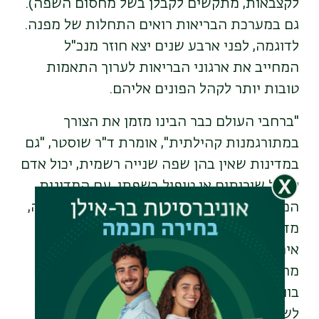
לקצבאות
,
מתקשים לקבלן בשל מחסום השפה).
גם במערכת הבריאות רואים התחלות של מפנה
.
לדוגמה, לפני ארבע שנים יצא חוזר מנכ"ל
המחייב את ארגוני הבריאות לערוך התאמות
טובות יותר לקהל הפונים אליהם
.
"
ברחבי העולם כבר הבינו מזמן את הצורך
במתורגמנות קהילתית", אומרת ד"ר שוסטר, "
גם
במדינות שאין בהן שפה שנייה רשמית
,
יכול אדם
לקבל שירותים או טיפול בשפתו
.
עם המדינות
המתקדמות בתחום זה נמנות אוסטרליה, קנדה,
מדינות רבות בארצות הברית וחלק ממדינות
אירופה. בבתי חולים יש מתורגמני בית כחלק
מהצוות וכן שירותי מתורגמנות בטלפון או
בווידיאו למאות שפות
.
גם השילוט מותאם
לשפות הנפוצות באזור
.
לצד זאת, בית החולים