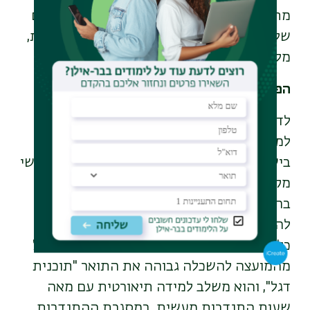
מתאים את עצמו לצרכים התרבותיים המגוונים
של המטופלים
:
מקומות תפילה לדתות השונות,
מלווים רוחניים ומזון ממגוון מטבחים
".
הפטנט החברתי של בר-אילן
לד"ר שוסטר, המנהלת את הקורס האקדמי
למתורגמנות קהילתית היחיד מסוגו
בישראל,
ברור כי המענה לצורך של השטח באנשי
מקצוע צריך לבוא מהאקדמיה. ואולם
,
לדבריה,
ברוב מוסדות האקדמיה בישראל לא יודעים
להתמודד עם התחום הזה, שהוא "מעין יצור
כלאיים בין המעשי לבין האקדמי
".
הקורס קיבל
מהמועצה להשכלה גבוהה את התואר "תוכנית
דגל", והוא משלב למידה תיאורטית עם מאה
שעות התנדבות מעשית
.
במסגרת ההתנדבות