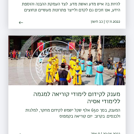
להיות בה איש מדע ואשת מדע. לצד העמקת ההבנה והוספת
הידע, אנו זוכים גם לקדם ולייצר פתרונות מעשיים ונחוצים
לאתגרים המהותיים של האנושות, ולהשפיע כבר עכשיו"
17.11.2022 | כב חשון
מענק לקידום לימודי קוריאה למגמה
ללימודי אסיה
המענק, בסך 650 אלף שקל ישמש לקידום מחקר, למלגות
ולכנסים. בקרוב: יום קוריאה בקמפוס
30.04.2023 | ח אייר