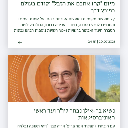
מיזם "קחו אתכם את הזבל" יקודם בעולם
כפורץ דרך
27 מועצות מקומיות ומועצות אזוריות חתמו על אמנת המיזם
והתחייבו לבצע הסברה, חינוך, ואכיפה ברוחו, החלו פעילויות
הסברה חינוך ואכיפה ברשויות ו-30 רשויות נוספות הביעו נכונות
להצטרף גם הן למיזם
26.07.2021 | טז אב
נשיא בר-אילן נבחר ליו"ר ועד ראשי
האוניברסיטאות
עם היבחרו לתפקיד אמר פרופ' אריה צבן: "זוהי תקופה נפלאה