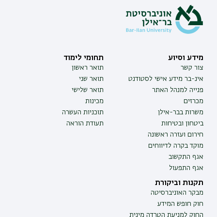
מידע וסיוע
תחומי לימוד
צור קשר
תואר ראשון
אינ-בר מידע אישי לסטודנט
תואר שני
פנייה למנהל האתר
תואר שלישי
מכרזים
מכינות
משרות בבר-אילן
תוכניות העשרה
ביטחון ובטיחות
תעודת הוראה
חירום ועזרה ראשונה
מוקד בקרה לדיווחים
אגף התקשוב
אגף התפעול
תקנות וביקורת
מבקר האוניברסיטה
חוק חופש המידע
החוק למניעת הטרדה מינית