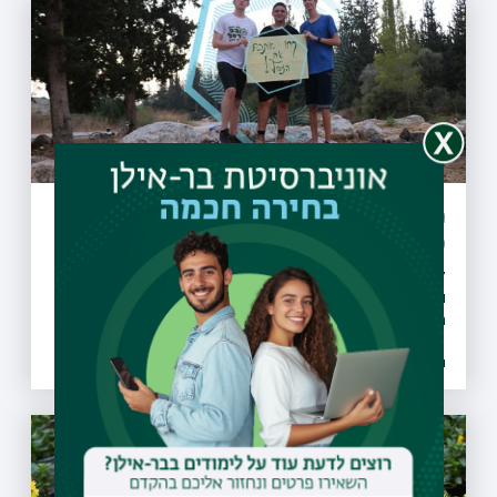
מיזם "קחו אתכם את הזבל" יקודם בעולם
כפורץ דרך
27 מועצות מקומיות ומועצות אזוריות חתמו על אמנת המיזם
והתחייבו לבצע הסברה, חינוך, ואכיפה ברוחו, החלו פעילויות
הסברה חינוך ואכיפה ברשויות ו-30 רשויות נוספות הביעו נכונות
להצטרף גם הן למיזם
26.07.2021 | טז אב