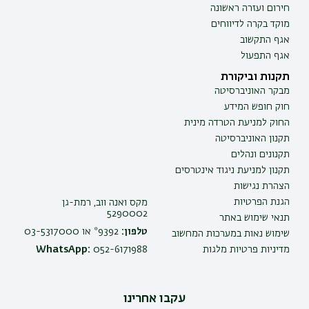
חירום ועזרה ראשונה
מוקד בקרה לדיווחים
אגף התקשוב
אגף התפעול
תקנות וביקורת
מבקר האוניברסיטה
חוק חופש המידע
החוק למניעת הטרדה מינית
תקנון האוניברסיטה
תקנונים ונהלים
תקנון למניעת ניגוד אינטרסים
הצהרת נגישות
הגנת הפרטיות
מקס ואנה ווב, רמת-גן
5290002
תנאי שימוש באתר
טלפון:
9392* או 03-5317000
שימוש נאות במערכות המחשוב
מדיניות פרטיות מלגות
052-6171988
WhatsApp:
עקבו אחרינו