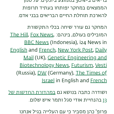
בריאים ב-30% בממוצע ביונקים. על סמך
הממצאים במחקר יפותחו בעתיד תרופות
להארכת תוחלת החיים הבריאים בבני אדם.
המחקר גם עורר שיחה בכלי התקשורת
המובילים בעולם, בינהם:
,
Fox News
,
The Hill
BBC News
(Indonesia), i24 News in
English
and
French
,
New York Post
,
Daily
Mail
(UK),
Genetic Engineering and
Biotechnology News
,
Futurism
,
Vesti
(Russia),
DW
(Germany),
The Times of
Israel
in English and
French
ו
שודרה כתבה בנושא גם
במהדורת החדשות של
13
בהנחיית אודי סגל ותמר איש שלום.
פרופ' כהן מסביר כי עם העלייה בגיל אנחנו