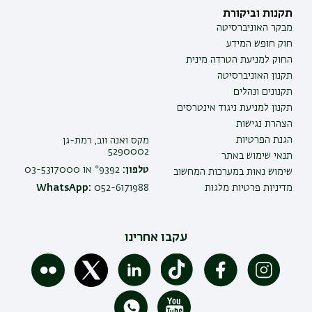
תקנות וביקורת
מבקר האוניברסיטה
חוק חופש המידע
החוק למניעת הטרדה מינית
תקנון האוניברסיטה
תקנונים ונהלים
תקנון למניעת ניגוד אינטרסים
הצהרת נגישות
הגנת הפרטיות
מקס ואנה ווב, רמת-גן
5290002
תנאי שימוש באתר
טלפון:
9392* או 03-5317000
שימוש נאות במערכות המחשוב
מדיניות פרטיות מלגות
052-6171988
WhatsApp:
עקבו אחרינו