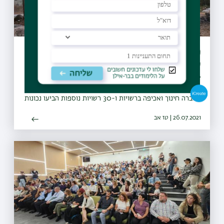
מיזם "קחו אתכם את הזבל" יקודם בעולם
כפורץ דרך
27 מועצות מקומיות ומועצות אזוריות חתמו על אמנת המיזם
והתחייבו לבצע הסברה, חינוך, ואכיפה ברוחו, החלו פעילויות
הסברה חינוך ואכיפה ברשויות ו-30 רשויות נוספות הביעו נכונות
להצטרף גם הן למיזם
26.07.2021 | טז אב