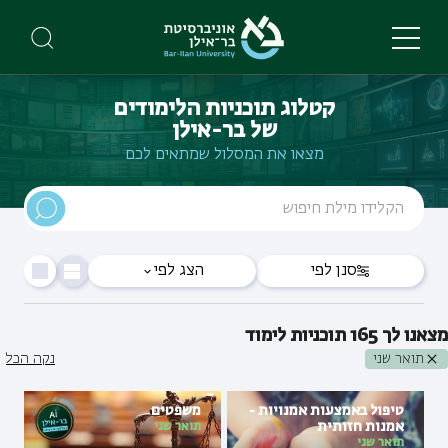
Skip
to
main
content
קטלוג תוכניות הלימודים
של בר-אילן
מצאו את המסלול שמתאים לכם
סנן לפי
הצג לפי
מצאנו לך
165
תוכניות לימוד
תואר שני
נקה הכל
טיפול באמצעות אמנויות -
משפטים
אמנות חזותית
תואר שני
תואר שני