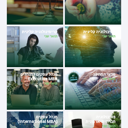
פסיכולוגיה קלינית
קרימינולוגיה קלינית
תואר שני
תואר שני
מדעי המחשב
מנהל עסקים למנהלים
Executive MBA
תואר שני
תואר שני
פסיכולוגיה
מנהל עסקים
חברתית-ארגונית
(International MBA)
תואר שני
תואר שני