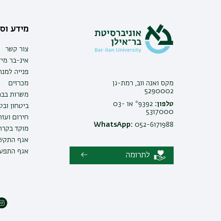
מידע וסי
צור קשר
אינ-בר מיד
פנייה למנ
מקס ואנה ווב, רמת-גן
מכרזים
5290002
משרות בבר
טלפון:
9392* או 03-
ביטחון ובט
5317000
חירום ועזר
WhatsApp:
052-6171988
מוקד בקרה 
אגף התקשו
אגף התפעו
לתרומה