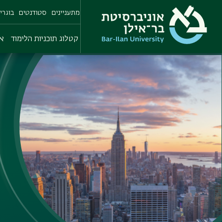
Skip
מתעניינים
סטודנטים
בוגרי
to
main
content
קטלוג תוכניות הלימוד
או