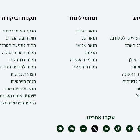
וע
תחומי לימוד
תקנות וביקורת
תואר ראשון
מבקר האוניברסיטה
ע אישי לסטודנט
תואר שני
חוק חופש המידע
הל האתר
תואר שלישי
החוק למניעת הטרדה 
מכינות
תקנון האוניברסיטה
-אילן
תוכניות העשרה
תקנונים ונהלים
יחות
תעודת הוראה
תקנון למניעת ניגוד 
ה ראשונה
הצהרת נגישות
לדיווחים
הגנת הפרטיות
ב
תנאי שימוש באתר
ל
שימוש נאות במערכו
מדיניות פרטיות מלגו
עקבו אחרינו