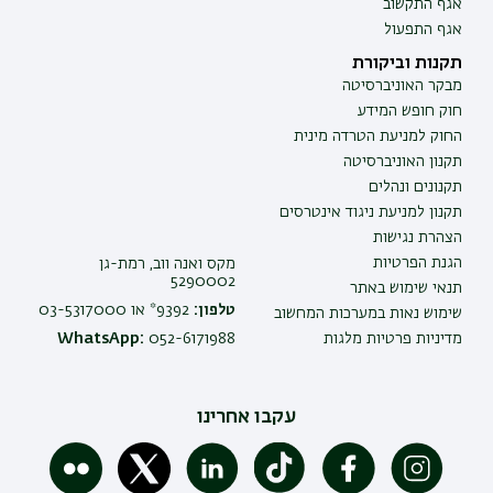
אגף התקשוב
אגף התפעול
תקנות וביקורת
מבקר האוניברסיטה
חוק חופש המידע
החוק למניעת הטרדה מינית
תקנון האוניברסיטה
תקנונים ונהלים
תקנון למניעת ניגוד אינטרסים
הצהרת נגישות
הגנת הפרטיות
מקס ואנה ווב, רמת-גן
5290002
תנאי שימוש באתר
טלפון:
9392* או 03-5317000
שימוש נאות במערכות המחשוב
מדיניות פרטיות מלגות
052-6171988
WhatsApp:
עקבו אחרינו