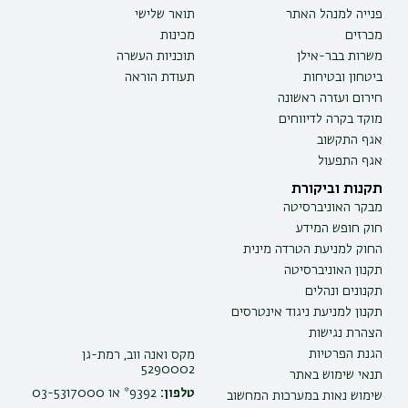
פנייה למנהל האתר
תואר שלישי
מכרזים
מכינות
משרות בבר-אילן
תוכניות העשרה
ביטחון ובטיחות
תעודת הוראה
חירום ועזרה ראשונה
מוקד בקרה לדיווחים
אגף התקשוב
אגף התפעול
תקנות וביקורת
מבקר האוניברסיטה
חוק חופש המידע
החוק למניעת הטרדה מינית
תקנון האוניברסיטה
תקנונים ונהלים
תקנון למניעת ניגוד אינטרסים
הצהרת נגישות
הגנת הפרטיות
מקס ואנה ווב, רמת-גן
5290002
תנאי שימוש באתר
טלפון:
9392* או 03-5317000
שימוש נאות במערכות המחשוב