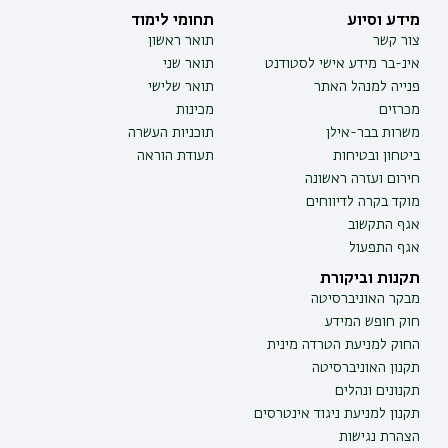
מידע וסיוע
תחומי לימוד
צור קשר
תואר ראשון
אינ-בר מידע אישי לסטודנט
תואר שני
פנייה למנהל האתר
תואר שלישי
מכרזים
מכינות
משרות בבר-אילן
תוכניות העשרה
ביטחון ובטיחות
תעודת הוראה
חירום ועזרה ראשונה
מוקד בקרה לדיווחים
אגף התקשוב
אגף התפעול
תקנות וביקורת
מבקר האוניברסיטה
חוק חופש המידע
החוק למניעת הטרדה מינית
תקנון האוניברסיטה
תקנונים ונהלים
תקנון למניעת ניגוד אינטרסים
הצהרת נגישות