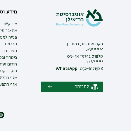
מידע וסי
צור קשר
אינ-בר מיד
פנייה למנ
מקס ואנה ווב, רמת-גן
מכרזים
5290002
משרות בבר
טלפון:
9392* או 03-
ביטחון ובט
5317000
חירום ועזר
WhatsApp:
052-6171988
מוקד בקרה 
אגף התקשו
אגף התפעו
לתרומה