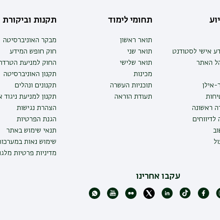
וע
תחומי לימוד
תקנות וביקורת
תואר ראשון
מבקר האוניברסיטה
ע אישי לסטודנט
תואר שני
חוק חופש המידע
הל האתר
תואר שלישי
החוק למניעת הטרדה 
מכינות
תקנון האוניברסיטה
-אילן
תוכניות העשרה
תקנונים ונהלים
יחות
תעודת הוראה
תקנון למניעת ניגוד 
ה ראשונה
הצהרת נגישות
לדיווחים
הגנת הפרטיות
ב
תנאי שימוש באתר
ל
שימוש נאות במערכו
מדיניות פרטיות מלגו
עקבו אחרינו