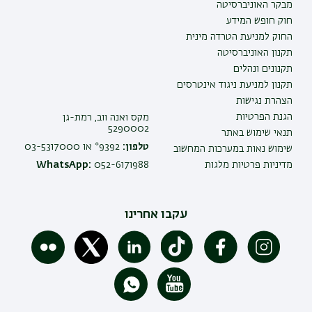
מבקר האוניברסיטה
חוק חופש המידע
החוק למניעת הטרדה מינית
תקנון האוניברסיטה
תקנונים ונהלים
תקנון למניעת ניגוד אינטרסים
הצהרת נגישות
הגנת הפרטיות
מקס ואנה ווב, רמת-גן
5290002
תנאי שימוש באתר
טלפון:
9392* או 03-5317000
שימוש נאות במערכות המחשוב
מדיניות פרטיות מלגות
052-6171988
WhatsApp:
עקבו אחרינו