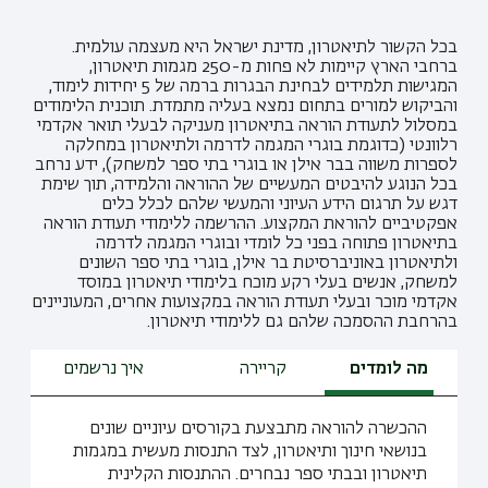
בכל הקשור לתיאטרון, מדינת ישראל היא מעצמה עולמית.
ברחבי הארץ קיימות לא פחות מ-250 מגמות תיאטרון,
המגישות תלמידים לבחינת הבגרות ברמה של 5 יחידות לימוד,
והביקוש למורים בתחום נמצא בעליה מתמדת. תוכנית הלימודים
במסלול לתעודת הוראה בתיאטרון מעניקה לבעלי תואר אקדמי
רלוונטי (כדוגמת בוגרי המגמה לדרמה ולתיאטרון במחלקה
לספרות משווה בבר אילן או בוגרי בתי ספר למשחק), ידע נרחב
בכל הנוגע להיבטים המעשיים של ההוראה והלמידה, תוך שימת
דגש על תרגום הידע העיוני והמעשי שלהם לכלל כלים
אפקטיביים להוראת המקצוע. ההרשמה ללימודי תעודת הוראה
בתיאטרון פתוחה בפני כל לומדי ובוגרי המגמה לדרמה
ולתיאטרון באוניברסיטת בר אילן, בוגרי בתי ספר השונים
למשחק, אנשים בעלי רקע מוכח בלימודי תיאטרון במוסד
אקדמי מוכר ובעלי תעודת הוראה במקצועות אחרים, המעוניינים
בהרחבת ההסמכה שלהם גם ללימודי תיאטרון.
מה לומדים
קריירה
איך נרשמים
ההכשרה להוראה מתבצעת בקורסים עיוניים שונים
בנושאי חינוך ותיאטרון, לצד התנסות מעשית במגמות
תיאטרון ובבתי ספר נבחרים. ההתנסות הקלינית