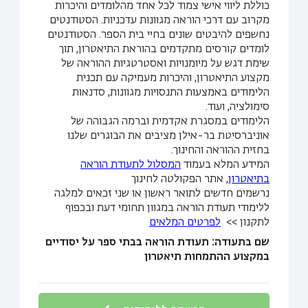
כוללת ליווי אישי צמוד לכל אחד מהלומדים והיכרות
מקרוב עם דרכי הוראה מגוונות עדכניות. הסטודנטים
נחשפים להיבטים שונים בחיי בית הספר. הסטודנטים
לומדים קורסים מתקדמים בהוראת התיאטרון, תוך
שימת דגש על מיומנויות ואסטרטגיות ההוראה של
מקצוע התיאטרון, והיכרות מעמיקה עם תכנית
הלימודים באמצעות התנסויות מגוונות, סדנאות
סימולציה, ועוד.
הלימודים במסגרת אקדמית וברמה הגבוהה של
אוניברסיטת בר-אילן מציבים את הבוגרים שלנו
בחזית ההוראה והחינוך.
המידע המלא בעמוד
המסלול לתעודת הוראה
בתיאטרון
, אתר הפקולטה לחינוך
נרשמים חדשים לתואר ראשון או שני זכאים למלגה
ללימודי תעודת הוראה במגוון תחומי דעת ובכפוף
לתקנון >>
לפרטים המלאים
שם בתעודה: תעודת הוראה בבתי ספר על יסודיים
במקצוע ההתמחות תיאטרון