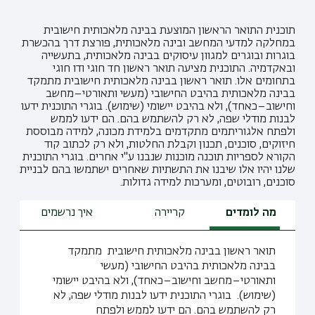
תוכנית התואר הראשון המוצעת בבינה מלאכותית חישובית
במחלקה למדעי המחשב ובינה מלאכותית, פורצת דרך בהכשרת
בוגרות ובוגרים למגוון עיסוקים בבינה מלאכותית, בתעשייה
ובאקדמיה. התוכנית מציעה תואר ראשון חד חוגי ודו חוגי
בתחומים אלו. תואר ראשון בבינה מלאכותית חישובית מתמקד
בבינה מלאכותית בהיבט החישובי (מעשי ותאורטי–מחשב
וחישוב–כאחד), ולא בהיבט יישומי (שימוש). בוגרי התוכנית ידעו
לבנות מודלי שפה, לא רק להשתמש בהם. הם ידעו לממש
ולפתח אלגוריתמים מתקדמים בלמידת מכונה, למידה מבוססת
חיזוקים, סוכנים, תכנון וקבלת החלטות, ולא רק לכתוב קוד
הקורא לספריות תוכנה מוכנות שנבנו ע"י אחרים. בוגרי התוכנית
שלנו יהיו אלו שיבנו את התשתיות שאחרים ישתמשו בהם לבניית
סוכנים, רובוטים, ומערכות למידה גדולות.
מה לומדים
קריירה
איך נרשמים
תואר ראשון בבינה מלאכותית חישובית מתמקד
בבינה מלאכותית בהיבט החישובי (מעשי
ותאורטי–מחשב וחישוב–כאחד), ולא בהיבט יישומי
(שימוש). בוגרי התוכנית ידעו לבנות מודלי שפה, לא
רק להשתמש בהם. הם ידעו לממש ולפתח