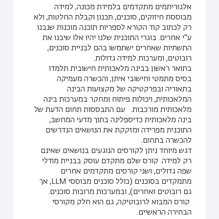
אלגוריתמים מתקדמים בלמידת מכונה, למידה
מבוססת חיזוקים, סוכנים, תכנון וקבלת החלטות, ולא
רק לכתוב קוד הקורא לספריות תוכנה מוכנות שנבנו
ע"י אחרים. בוגרי התוכנית שלנו יהיו אלו שיבנו את
התשתיות שאחרים ישתמשו בהם לבניית סוכנים,
רובוטים, ומערכות למידה גדולות.
בתואר ראשון בבינה מלאכותית חישובית תלמדו
בסיס מתמטי וחישובי איתן, והכשרה מעמיקה
בתאוריה ובפרקטיקה של מקצועות הבינה
המלאכותית, ויכולות פיתוח ומחקר במערכות בינה
מלאכותית מורכבות. עם התבססות תחום הדעת של
בינה מלאכותית כדיספלינה בתוך מדעי המחשב,
התוכנית מפרידה ומזקקת את הנושאים הנדרשים
להכשרה בתחום.
דגש מיוחד ניתן לקורסים הנוגעים בנושאים שאינם
רק למידה. קורס שלם מתקדם עוסק בבניית מודלי
שפה גדולים, ושני קורסים מתקדמים אחרים
מתמקדים בסוכנים (כולל סוכנים מבוססי LLM, אך
גם רובוטים ואחרים), ובמערכות מרובות סוכנים.
קורס המבוא לרובוטיקה, גם הוא חלק מקורסי
הבחירה הראשיים.