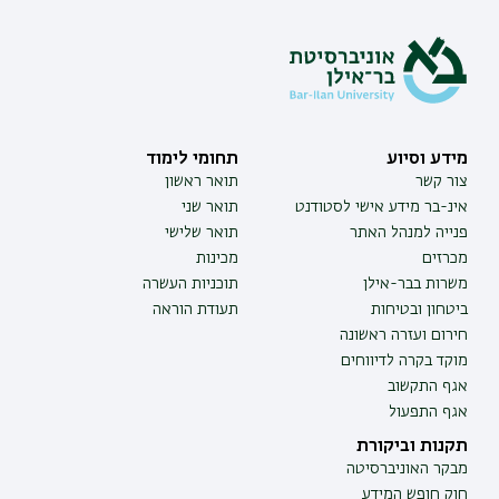
מידע וסיוע
תחומי לימוד
צור קשר
תואר ראשון
אינ-בר מידע אישי לסטודנט
תואר שני
פנייה למנהל האתר
תואר שלישי
מכרזים
מכינות
משרות בבר-אילן
תוכניות העשרה
ביטחון ובטיחות
תעודת הוראה
חירום ועזרה ראשונה
מוקד בקרה לדיווחים
אגף התקשוב
אגף התפעול
תקנות וביקורת
מבקר האוניברסיטה
חוק חופש המידע