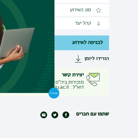
סוג האירוע
אירוע מקוון
קהל יעד
פתוח לקהל הרחב
לכניסה לאירוע
הורידו ליומן
יצירת קשר
מזכירות ביה"ס:
:
03-5317268
דוא"ל
:
optometry.dept@biu.ac.il
שתפו עם חברים