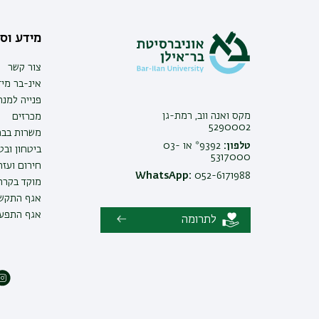
מידע וסי
צור קשר
אינ-בר מיד
פנייה למנ
מקס ואנה ווב, רמת-גן
מכרזים
5290002
משרות בבר
טלפון:
9392* או 03-
ביטחון ובט
5317000
חירום ועזר
WhatsApp:
052-6171988
מוקד בקרה 
אגף התקשו
אגף התפעו
לתרומה