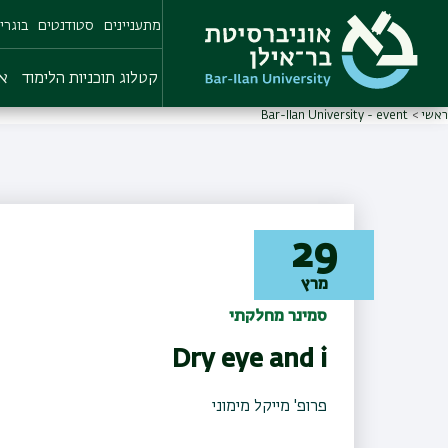
Skip
מתעניינים
סטודנטים
בוגרי
to
main
content
קטלוג תוכניות הלימוד
או
ראשי
Bar-Ilan University - event
29
מרץ
סמינר מחלקתי
Dry eye and i
פרופ' מייקל מימוני