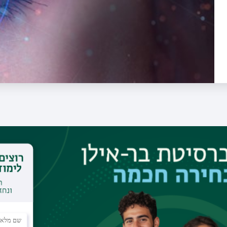
הסמינר " נקודת מבט" הינו
סמינר קליני חודשי
המציע תכנים 
בתחום האופטומטריה.
בסמינר ישתתפו אופטומטריסטים/ות מהמובילים/ות בארץ ובעולם
שימו לב, חלק מההרצאות יועברו באנגלית.
אל תחמיצו את ההזדמנות להרחיב את הידע, הצטרפו אלינו לחו