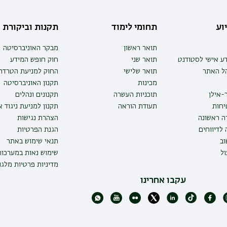
וע
תחומי לימוד
תקנות וביקורת
תואר ראשון
מבקר האוניברסיטה
ע אישי לסטודנט
תואר שני
חוק חופש המידע
הל האתר
תואר שלישי
החוק למניעת הטרדה 
מכינות
תקנון האוניברסיטה
-אילן
תוכניות העשרה
תקנונים ונהלים
יחות
תעודת הוראה
תקנון למניעת ניגוד 
ה ראשונה
הצהרת נגישות
לדיווחים
הגנת הפרטיות
ב
תנאי שימוש באתר
ל
שימוש נאות במערכו
מדיניות פרטיות מלגו
עקבו אחרינו